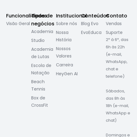
Funcionalidades
Tipos de
Institucional
Conteúdos
Contato
negócios
Visão Geral
Sobre nós
Blog Evo
Vendas
Academia
Nossa
EvoEduca
Suporte
História
2ª à 6ª, das
Studio
6h às 22h
Nossos
Academia
(e-mail,
Valores
de Lutas
WhatsApp,
Carreira
Escola de
chat e
Natação
HeyGen AI
telefone)
Beach
Tennis
Sábados,
Box de
das 8h às
CrossFit
18h (e-mail,
WhatsApp e
chat)
Domingos e