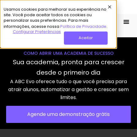
Suporte
Usamos cookies para melhorar sua experiência no
site. Você pode aceitar todos os cookies ou
personalizar suas preferências. Para mais
Demo Grátis
informações, acesse nossa
Política de Privacidade
.
Configurar Preferências
Aceitar
COMO ABRIR UMA ACADEMIA DE SUCESSO
Sua academia, pronta para crescer
desde o primeiro dia
A ABC Evo oferece tudo o que você precisa para
atrair alunos, automatizar a gestão e crescer sem
limites.
Agende uma demonstração grátis