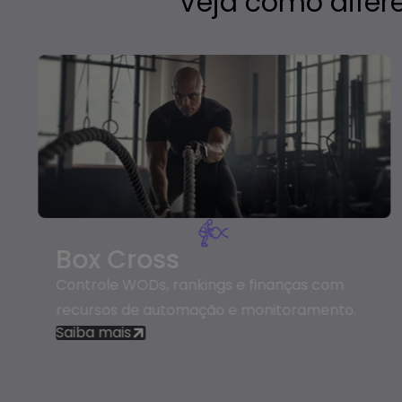
Veja como difere
Box Cross
Controle WODs, rankings e finanças com
recursos de automação e monitoramento.
Saiba mais