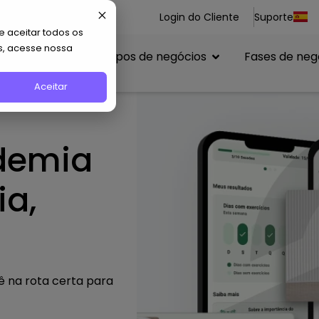
Login do Cliente
Suporte
 aceitar todos os
s, acesse nossa
uncionalidades
Tipos de negócios
Fases de neg
Aceitar
demia
ia,
 na rota certa para