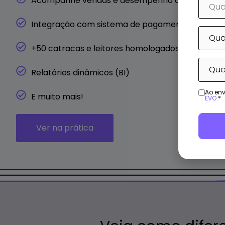
Acompanhe vendas e desempenho da equipe
Integração com sistema de pagamento (maquin
+50 catracas e leitores homologados
Relatórios dinâmicos (BI)
Ao env
E muito mais!
EVO.
*
Ver na prática