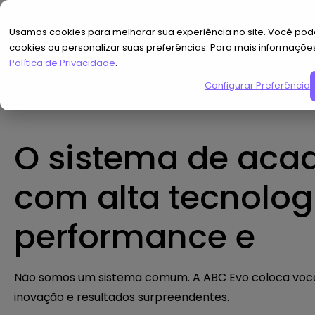
Usamos cookies para melhorar sua experiência no site. Você pode
cookies ou personalizar suas preferências. Para mais informaçõe
F
Política de Privacidade
.
Configurar Preferências
O sistema de aca
com alta tecnolog
performance e
Não somos um sistema comum. A ABC Evo coloca você
inovação e resultados surpreendentes.