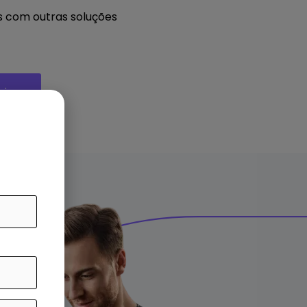
as com outras soluções
cio