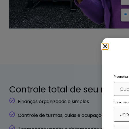
Preencha 
Controle total de seu negóc
Finanças organizadas e simples
Insira se
Controle de turmas, aulas e ocupação