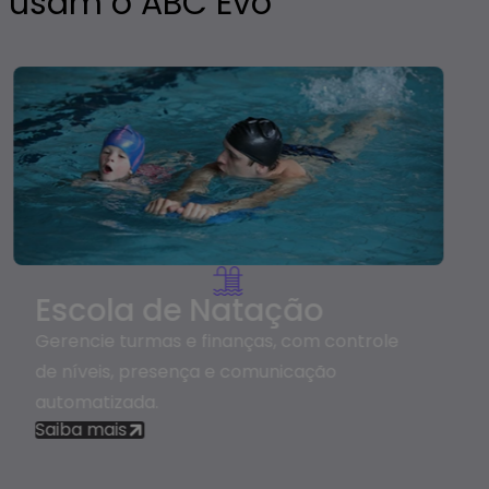
ss usam o ABC Evo
Escola de Natação
Gerencie turmas e finanças, com controle
de níveis, presença e comunicação
automatizada.
Saiba mais