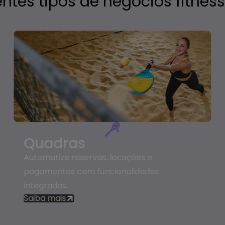
ntes tipos de negócios fitne
Quadras
Automatize reservas, locações e
pagamentos com funcionalidades
integradas​.
Saiba mais