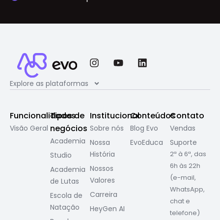
Explore as plataformas
Funcionalidades
Tipos de
Institucional
Conteúdos
Contato
negócios
Visão Geral
Sobre nós
Blog Evo
Vendas
Academia
Nossa
EvoEduca
Suporte
História
2ª à 6ª, das
Studio
6h às 22h
Nossos
Academia
(e-mail,
Valores
de Lutas
WhatsApp,
Carreira
Escola de
chat e
Natação
HeyGen AI
telefone)