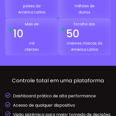
países da
milhões de
América Latina
alunos
Mais de
Escolha das
10
50
mil
maiores marcas da
clientes
América Latina
Controle total em uma plataforma
Dashboard prático de alta performance
Acesso de qualquer dispositivo
Visão sistêmica para maior tomada de decisões