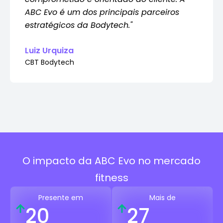
ABC Evo é um dos principais parceiros
estratégicos da Bodytech."
Luiz Urquiza
CBT Bodytech​​
O impacto da ABC Evo no mercado
fitness
Presente em
Mais de
20
27