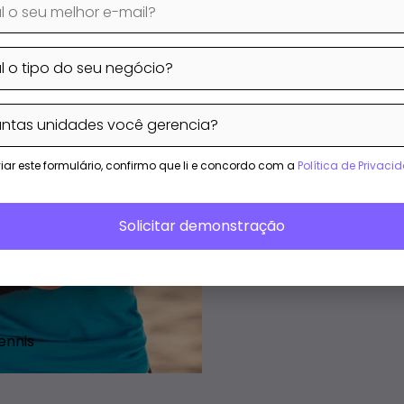
Relatórios financeiros 
Monitoramento de inadi
Loja online com control
Sistema de cobrança rec
iar este formulário, confirmo que li e concordo com a
Política de Privaci
Saiba mais