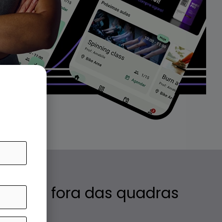
 rotina fora das quadras
tomatizada