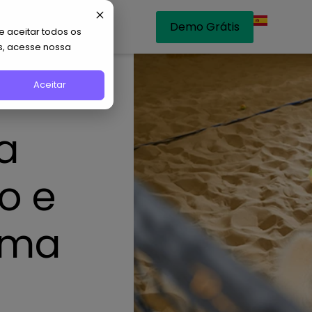
Demo Grátis
 aceitar todos os
s, acesse nossa
Aceitar
a
o e
lma