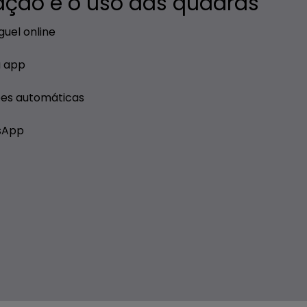
ação e o uso das quadras
guel online
a app
es automáticas
sApp