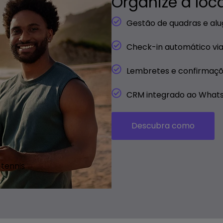
Organize a loc
Gestão de quadras e alu
Check-in automático vi
Lembretes e confirmaçõ
CRM integrado ao What
Descubra como