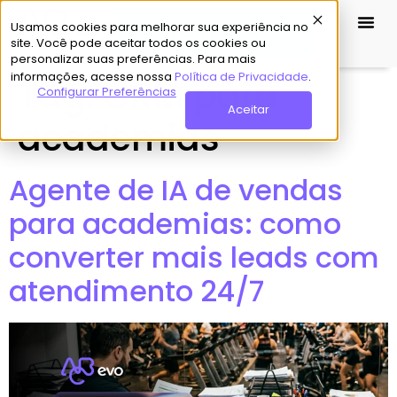
Usamos cookies para melhorar sua experiência no
Demo Grátis
site. Você pode aceitar todos os cookies ou
personalizar suas preferências. Para mais
informações, acesse nossa
Política de Privacidade
.
Tag:
CRM para
Configurar Preferências
Aceitar
academias
Agente de IA de vendas
para academias: como
converter mais leads com
atendimento 24/7