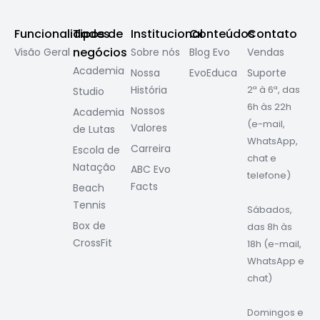
Funcionalidades
Tipos de
Institucional
Conteúdos
Contato
negócios
Visão Geral
Sobre nós
Blog Evo
Vendas
Academia
Nossa
EvoEduca
Suporte
História
2ª à 6ª, das
Studio
6h às 22h
Nossos
Academia
(e-mail,
Valores
de Lutas
WhatsApp,
Carreira
Escola de
chat e
Natação
ABC Evo
telefone)
Facts
Beach
Tennis
Sábados,
Box de
das 8h às
CrossFit
18h (e-mail,
WhatsApp e
chat)
Domingos e