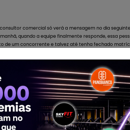
consultor comercial só verá a mensagem no dia seguinte
a manhã, quando a equipe finalmente responde, essa pess
o de um concorrente e talvez até tenha fechado matrícu
do que parece.
s e negócios fitness, muitos leads chegam fora do horári
 momento em que a intenção de compra está mais alta.
vendas, tempo de resposta pode ser a diferença entre um
nte de IA de vendas para academias deixa de ser uma te
 um problema real: como atender, qualificar e nutrir le
de, mesmo quando a equipe comercial não está online.