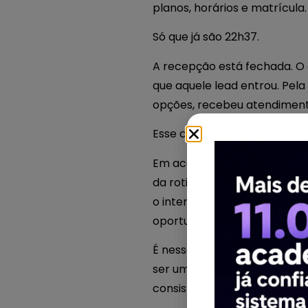
planos, horários e matrícula.
Só que já são 22h37.
A recepção está fechada. O 
que aquele lead entrou. Pel
opções, recebeu atendiment
Esse cenário é mais comum 
Em academias, estúdios, boxe
da rotina ou exatamente no
o interesse diminui. E, em 
oportunidade perdida.
É nesse contexto que um age
ser uma solução prática para
consistência e disponibilida