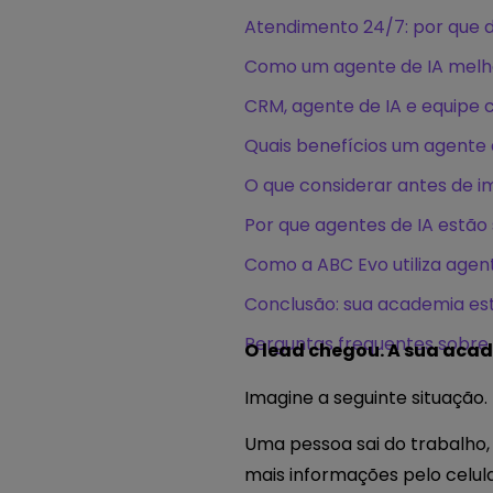
Atendimento 24/7: por que 
Como um agente de IA melho
CRM, agente de IA e equipe 
Quais benefícios um agente
O que considerar antes de 
Por que agentes de IA estã
Como a ABC Evo utiliza agen
Conclusão: sua academia es
Perguntas frequentes sobre
O lead chegou. A sua aca
Imagine a seguinte situação.
Uma pessoa sai do trabalho,
mais informações pelo celula