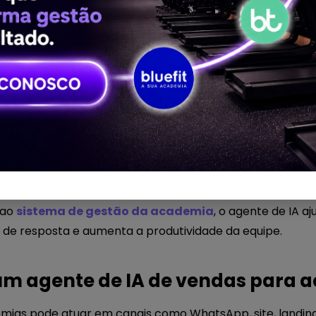
te de IA de vendas para academi
para academias é uma tecnologia capaz de atender lea
ar oportunidades e apoiar a equipe comercial durante tod
ot tradicional, um agente de IA consegue compreender 
ar informações relevantes e conduzir o atendimento de for
mo uma extensão da equipe comercial, disponível 24 hora
ormações, organizar oportunidades e preparar o caminho 
 ao
sistema de gestão da academia
, o agente de IA aj
de resposta e aumenta a produtividade da equipe.
m agente de IA de vendas para 
ias pode atuar em canais como WhatsApp, site, landing 