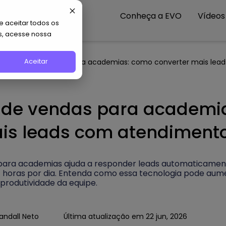
Conheça a EVO
Vídeos
 aceitar todos os
s, acesse nossa
Aceitar
te de IA de vendas para academias: como converter mais lea
A de vendas para academi
is leads com atendiment
para academias ajuda a responder leads automaticamente
4 horas por dia. Entenda como essa tecnologia pode aume
 produtividade da equipe.
andall Neto
Última atualização em 22 jun, 2026