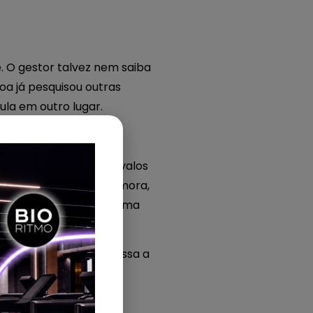
. O gestor talvez nem saiba
oa já pesquisou outras
la em outro lugar.
o comercial, nos intervalos
 Quando a resposta demora,
a matrícula fechada e uma
ndência distante e passa a
ads com velocidade,