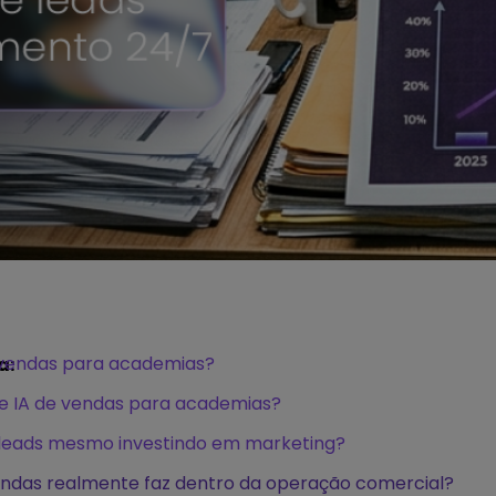
 vendas para academias?
a:
e IA de vendas para academias?
leads mesmo investindo em marketing?
endas realmente faz dentro da operação comercial?