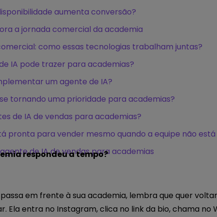
disponibilidade aumenta conversão?
ra a jornada comercial da academia
comercial: como essas tecnologias trabalham juntas?
 de IA pode trazer para academias?
implementar um agente de IA?
o se tornando uma prioridade para academias?
tes de IA de vendas para academias?
tá pronta para vender mesmo quando a equipe não está 
 agente de IA de vendas para academias
demia respondeu a tempo?
 passa em frente à sua academia, lembra que quer voltar 
r. Ela entra no Instagram, clica no link da bio, chama 