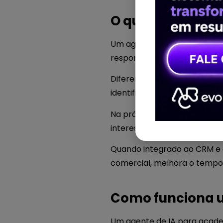
O que é um agen
Um agente de IA de vendas 
responder dúvidas, qualific
Diferentemente de um chatb
identificar intenções, colet
Na prática, ele funciona co
interessados, registrar inf
Quando integrado ao CRM e
comercial, melhora o tempo 
Como funciona u
Um agente de IA para academ