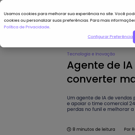
Usamos cookies para melhorar sua experiência no site. Você pode
cookies ou personalizar suas preferências. Para mais informaçõe
Política de Privacidade
.
Configurar Preferências
Home
»
Hub de Conteúdo
»
Agen
Tecnologia e Inovação
Agente de I
converter ma
Um agente de IA de vendas 
e apoiar o time comercial 2
perdas no funil e melhorar a
8
minutos de leitura
Por
R