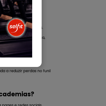
as?
ds automaticamente,
o o processo de vendas.
o contexto da conversa,
ma mais inteligente.
s por dia para atender
para a conversão.
uda a reduzir perdas no funil
academias?
pages e redes sociais,