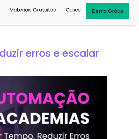
Materiais Gratuitos
Cases
Demo Grátis
zir erros e escalar