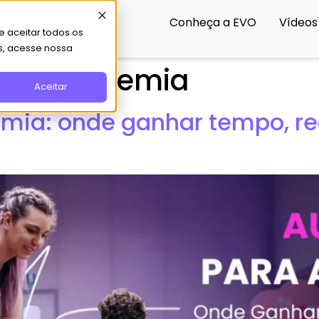
Conheça a EVO
Vídeos
 aceitar todos os
s, acesse nossa
de academia
Aceitar
a: onde ganhar tempo, redu