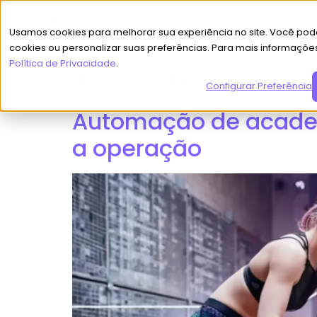
Usamos cookies para melhorar sua experiência no site. Você pode
cookies ou personalizar suas preferências. Para mais informaçõe
Política de Privacidade
.
Tag:
automação 
Configurar Preferências
Automação de academi
a operação