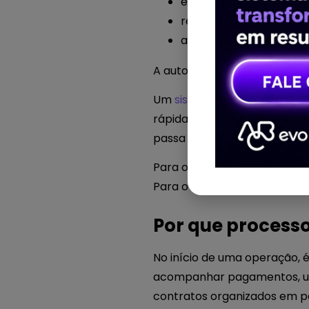
emissão de relatórios
relacionamento com a
alertas para a equipe
A automação não elimina a n
Um
sistema de gestão para
rápidas, organizadas e confi
passa a atuar de forma mais
Para o gestor, isso significa 
Para o aluno, significa viver 
Por que process
No início de uma operação, 
acompanhar pagamentos, uma
contratos organizados em p