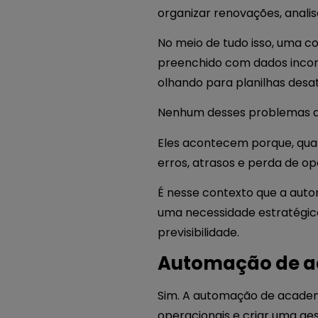
organizar renovações, anali
No meio de tudo isso, uma c
preenchido com dados inco
olhando para planilhas desat
Nenhum desses problemas ac
Eles acontecem porque, quan
erros, atrasos e perda de op
É nesse contexto que a aut
uma necessidade estratégica
previsibilidade.
Automação de a
Sim. A automação de academia
operacionais e criar uma ges