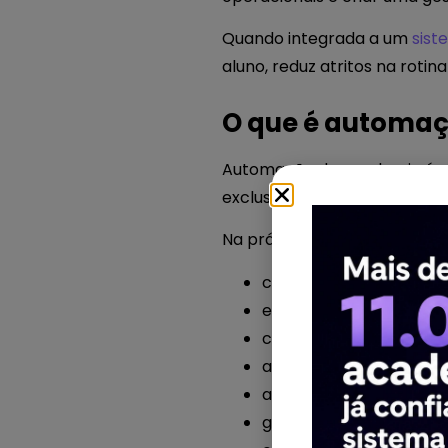
Quando integrada a um
sist
aluno, reduz atritos na rotin
O que é automa
Automação de academia é o u
exclusivamente de ações ma
Na prática, isso pode envol
cobrança recorrente
envio de comunicados
controle de acesso
agendamento de aulas
acompanhamento de f
gestão de contratos