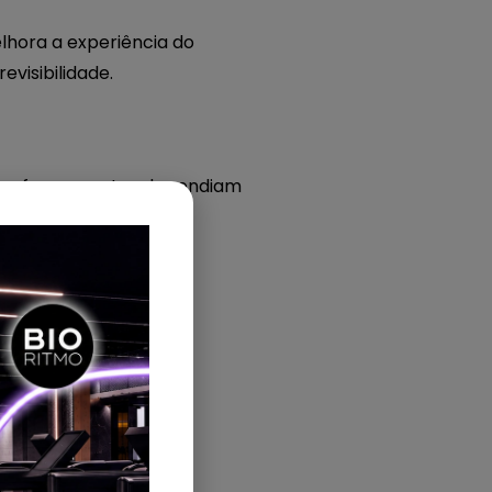
hora a experiência do
evisibilidade.
tarefas que antes dependiam