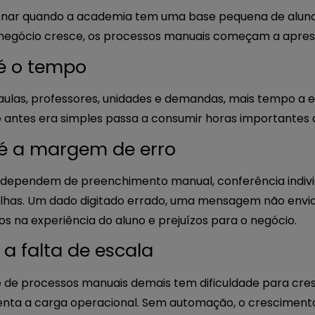
onar quando a academia tem uma base pequena de alun
negócio cresce, os processos manuais começam a aprese
 é o tempo
 aulas, professores, unidades e demandas, mais tempo a e
 antes era simples passa a consumir horas importantes d
 é a margem de erro
dependem de preenchimento manual, conferência indivi
lhas. Um dado digitado errado, uma mensagem não envi
s na experiência do aluno e prejuízos para o negócio.
é a falta de escala
e processos manuais demais tem dificuldade para cres
menta a carga operacional. Sem automação, o cresciment