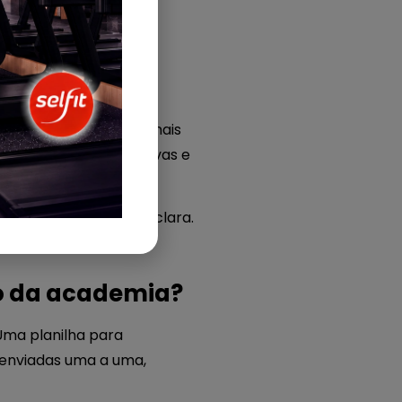
 processos em ações mais
s operacionais repetitivas e
ica ter uma rotina mais clara.
o da academia?
Uma planilha para
 enviadas uma a uma,