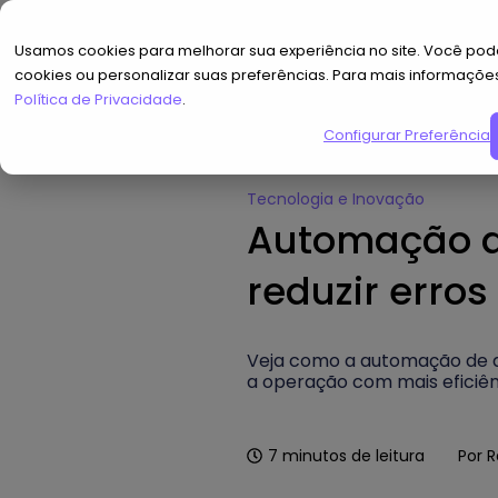
Usamos cookies para melhorar sua experiência no site. Você pode
cookies ou personalizar suas preferências. Para mais informaçõe
Política de Privacidade
.
Configurar Preferências
Home
»
Hub de Conteúdo
»
Auto
Tecnologia e Inovação
Automação d
reduzir erro
Veja como a automação de ac
a operação com mais eficiên
7
minutos de leitura
Por
R