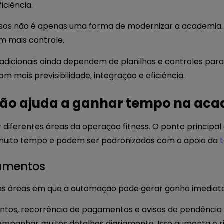
iciência.
essos não é apenas uma forma de modernizar a academia
m mais controle.
dicionais ainda dependem de planilhas e controles para
m mais previsibilidade, integração e eficiência.
ão ajuda a ganhar tempo na ac
ferentes áreas da operação fitness. O ponto principal é 
muito tempo e podem ser padronizadas com o apoio da
gamentos
das áreas em que a automação pode gerar ganho imediato
tos, recorrência de pagamentos e avisos de pendênci
ompanhar muitos detalhes diariamente. Isso aumenta o 