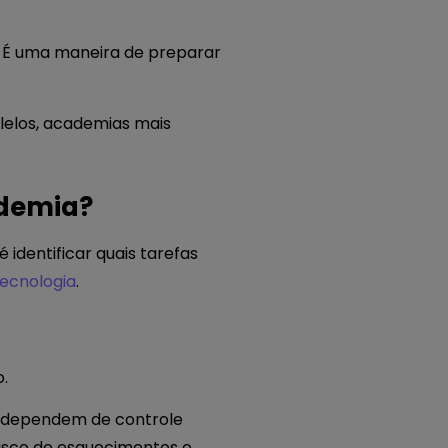
. É uma maneira de preparar
lelos, academias mais
ademia?
identificar quais tarefas
tecnologia
.
.
a dependem de controle
risco de esquecimentos e