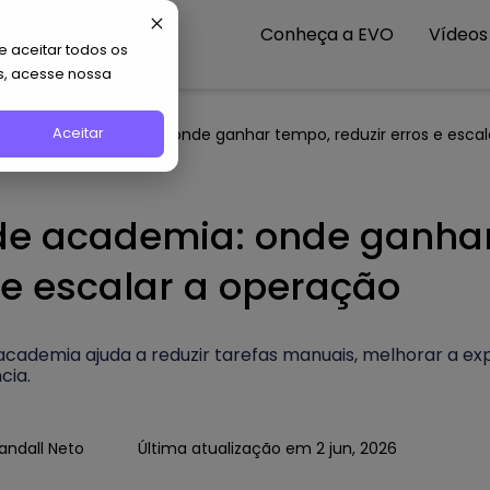
Conheça a EVO
Vídeos
 aceitar todos os
s, acesse nossa
Aceitar
mação de academia: onde ganhar tempo, reduzir erros e escal
e academia: onde ganhar
s e escalar a operação
ademia ajuda a reduzir tarefas manuais, melhorar a exp
cia.
andall Neto
Última atualização em 2 jun, 2026