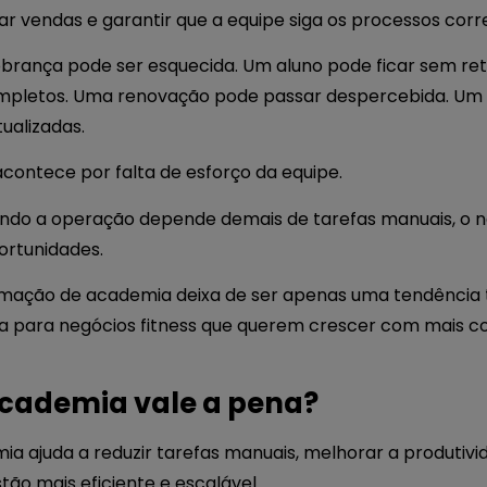
sar vendas e garantir que a equipe siga os processos cor
obrança pode ser esquecida. Um aluno pode ficar sem re
mpletos. Uma renovação pode passar despercebida. Um 
ualizadas.
ontece por falta de esforço da equipe.
do a operação depende demais de tarefas manuais, o ne
ortunidades.
omação de academia deixa de ser apenas uma tendência t
 para negócios fitness que querem crescer com mais con
cademia vale a pena?
 ajuda a reduzir tarefas manuais, melhorar a produtivid
tão mais eficiente e escalável.