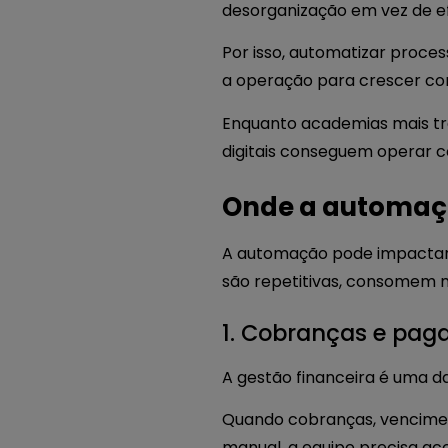
desorganização em vez de ef
Por isso, automatizar proc
a operação para crescer co
Enquanto academias mais tra
digitais conseguem operar co
Onde a automaç
A automação pode impactar di
são repetitivas, consomem 
1. Cobranças e pa
A gestão financeira é uma 
Quando cobranças, vencimen
manual, a equipe precisa ac