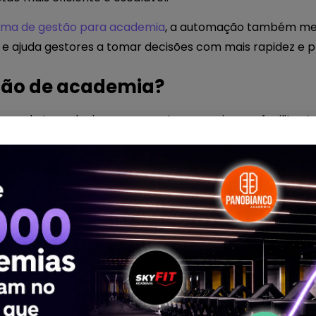
ema de gestão para academia
, a automação também mel
a e ajuda gestores a tomar decisões com mais rapidez e pr
ção de academia?
so de tecnologia para executar, organizar ou facilitar 
nuais da equipe.
ver processos como:
requência