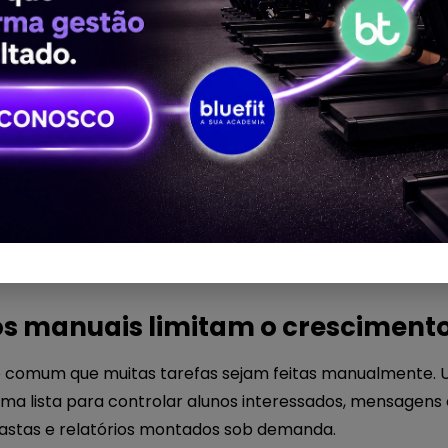
lunos
ecessidade de uma boa gestão. Ela fortalece a gestão.
 academia
bem estruturado ajuda a transformar dados e
áveis. Assim, a equipe deixa de gastar energia com tarefa
 estratégica.
ter mais visibilidade sobre o negócio. Para a equipe, signif
uma experiência mais fluida, prática e profissional.
os manuais limitam o cresciment
é comum que muitas tarefas sejam feitas manualmente. 
 lista para controlar alunos interessados, mensagens
astas e relatórios montados sob demanda.