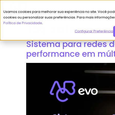
Usamos cookies para melhorar sua experiência no site. Você pode
cookies ou personalizar suas preferências. Para mais informaçõe
Política de Privacidade
.
Tag:
sistema par
Configurar Preferências
Sistema para redes d
performance em múlt