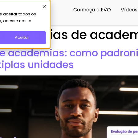
Conheça a EVO
Vídeos
 aceitar todos os
s, acesse nossa
a franquias de acade
Aceitar
e academias: como padroni
iplas unidades