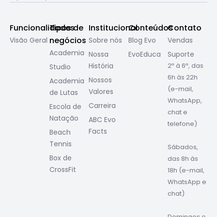
Funcionalidades
Tipos de
Institucional
Conteúdos
Contato
negócios
Visão Geral
Sobre nós
Blog Evo
Vendas
Academia
Nossa
EvoEduca
Suporte
História
2ª à 6ª, das
Studio
6h às 22h
Nossos
Academia
(e-mail,
Valores
de Lutas
WhatsApp,
Carreira
Escola de
chat e
Natação
ABC Evo
telefone)
Facts
Beach
Tennis
Sábados,
Box de
das 8h às
CrossFit
18h (e-mail,
WhatsApp e
chat)
Domingos e