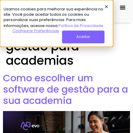
Usamos cookies para melhorar sua experiência no
Demo Grátis
site. Você pode aceitar todos os cookies ou
personalizar suas preferências. Para mais
informações, acesse nossa
Política de Privacidade
.
Tag:
sistema de
Configurar Preferências
Aceitar
gestão para
academias
Como escolher um
software de gestão para a
sua academia