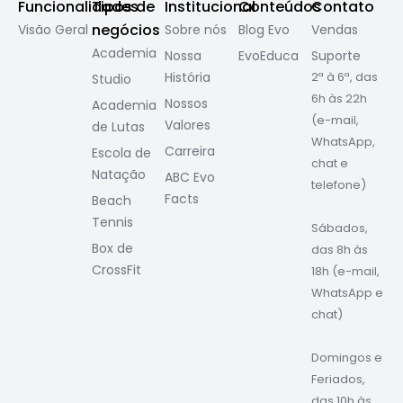
Funcionalidades
Tipos de
Institucional
Conteúdos
Contato
negócios
Visão Geral
Sobre nós
Blog Evo
Vendas
Academia
Nossa
EvoEduca
Suporte
História
2ª à 6ª, das
Studio
6h às 22h
Nossos
Academia
(e-mail,
Valores
de Lutas
WhatsApp,
Carreira
Escola de
chat e
Natação
ABC Evo
telefone)
Facts
Beach
Tennis
Sábados,
Box de
das 8h às
CrossFit
18h (e-mail,
WhatsApp e
chat)
Domingos e
Feriados,
das 10h às