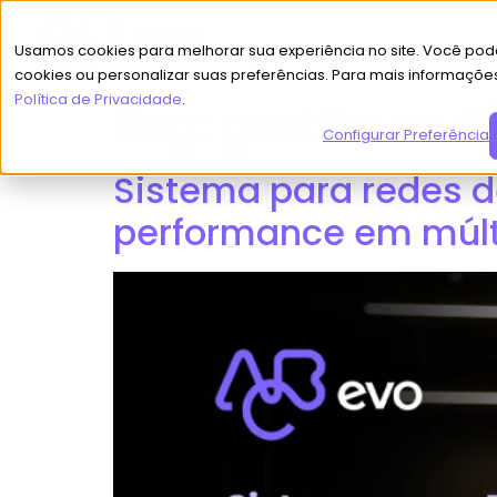
Usamos cookies para melhorar sua experiência no site. Você pode
cookies ou personalizar suas preferências. Para mais informaçõe
Política de Privacidade
.
Tag:
gestão mult
Configurar Preferências
Sistema para redes d
performance em múlt