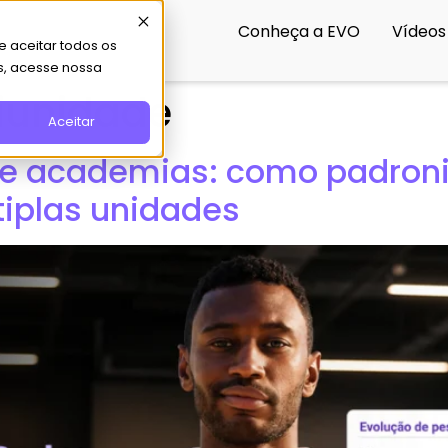
Conheça a EVO
Vídeos
 aceitar todos os
s, acesse nossa
iunidade
Aceitar
e academias: como padroni
iplas unidades