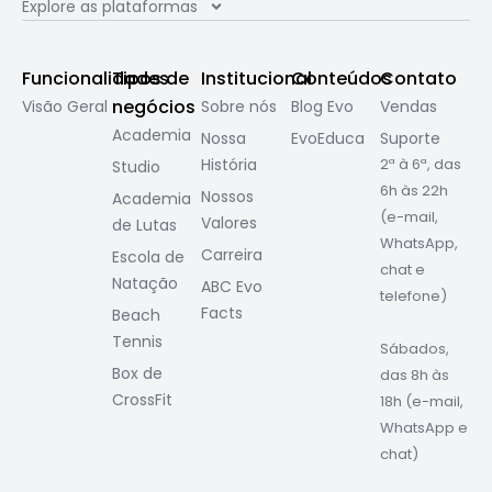
Explore as plataformas
Funcionalidades
Tipos de
Institucional
Conteúdos
Contato
negócios
Visão Geral
Sobre nós
Blog Evo
Vendas
Academia
Nossa
EvoEduca
Suporte
História
2ª à 6ª, das
Studio
6h às 22h
Nossos
Academia
(e-mail,
Valores
de Lutas
WhatsApp,
Carreira
Escola de
chat e
Natação
ABC Evo
telefone)
Facts
Beach
Tennis
Sábados,
Box de
das 8h às
CrossFit
18h (e-mail,
WhatsApp e
chat)