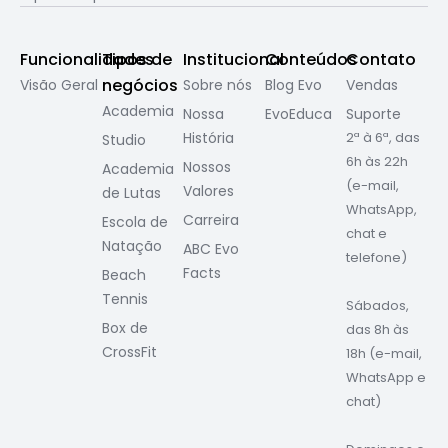
Funcionalidades
Tipos de
Institucional
Conteúdos
Contato
negócios
Visão Geral
Sobre nós
Blog Evo
Vendas
Academia
Nossa
EvoEduca
Suporte
História
2ª à 6ª, das
Studio
6h às 22h
Nossos
Academia
(e-mail,
Valores
de Lutas
WhatsApp,
Carreira
Escola de
chat e
Natação
ABC Evo
telefone)
Facts
Beach
Tennis
Sábados,
Box de
das 8h às
CrossFit
18h (e-mail,
WhatsApp e
chat)