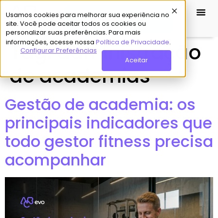
Usamos cookies para melhorar sua experiência no
Demo Grátis
site. Você pode aceitar todos os cookies ou
personalizar suas preferências. Para mais
informações, acesse nossa
Política de Privacidade
.
Tag:
administração
Configurar Preferências
Aceitar
de academias
Gestão de academia: os
principais indicadores que
todo gestor fitness precisa
acompanhar