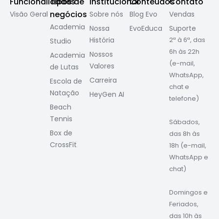
Funcionalidades
Tipos de
Institucional
Conteúdos
Contato
negócios
Visão Geral
Sobre nós
Blog Evo
Vendas
Academia
Nossa
EvoEduca
Suporte
História
2ª à 6ª, das
Studio
6h às 22h
Nossos
Academia
(e-mail,
Valores
de Lutas
WhatsApp,
Carreira
Escola de
chat e
Natação
HeyGen AI
telefone)
Beach
Tennis
Sábados,
Box de
das 8h às
CrossFit
18h (e-mail,
WhatsApp e
chat)
Domingos e
Feriados,
das 10h às