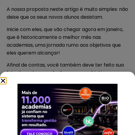
A nossa proposta neste artigo é muito simples: não
deixe que os seus novos alunos desistam.
Inicie com eles, que vão chegar agora em janeiro,
que é historicamente o melhor mês nas
academias, uma jornada rumo aos objetivos que
eles querem alcançar!
Afinal de contas, você também deve ter feito sua
lista de metas, resoluções, os seus objetivos para
este ano, certo?
Conclusão
Então, está pronto para bater recorde de
retenção?
Vai assumir o compromisso de não deixar ninguém
desistir?