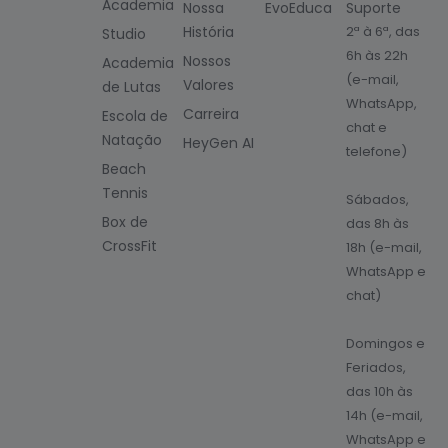
Academia
Nossa
EvoEduca
Suporte
História
2ª à 6ª, das
Studio
6h às 22h
Nossos
Academia
(e-mail,
Valores
de Lutas
WhatsApp,
Carreira
Escola de
chat e
Natação
HeyGen AI
telefone)
Beach
Tennis
Sábados,
Box de
das 8h às
CrossFit
18h (e-mail,
WhatsApp e
chat)
Domingos e
Feriados,
das 10h às
14h (e-mail,
WhatsApp e