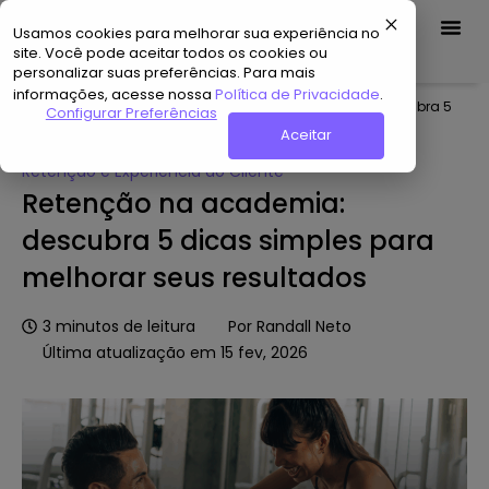
Usamos cookies para melhorar sua experiência no
Demo Grátis
site. Você pode aceitar todos os cookies ou
personalizar suas preferências. Para mais
informações, acesse nossa
Política de Privacidade
.
Home
»
Hub de Conteúdo
»
Retenção na academia: descubra 5
Configurar Preferências
dicas simples para melhorar seus resultados
Aceitar
Retenção e Experiência do Cliente
Retenção na academia:
descubra 5 dicas simples para
melhorar seus resultados
3
minutos de leitura
Por
Randall Neto
Última atualização em 15 fev, 2026