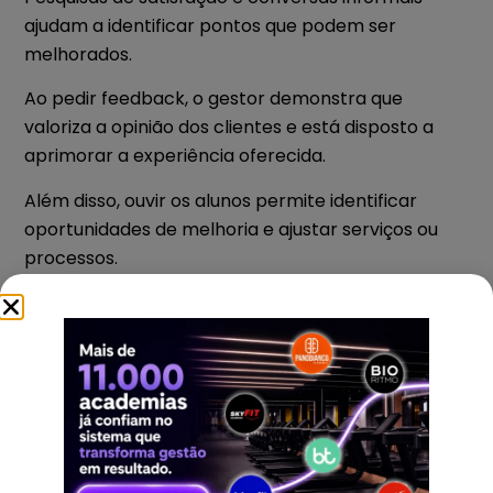
ajudam a identificar pontos que podem ser
melhorados.
Ao pedir feedback, o gestor demonstra que
valoriza a opinião dos clientes e está disposto a
aprimorar a experiência oferecida.
Além disso, ouvir os alunos permite identificar
oportunidades de melhoria e ajustar serviços ou
processos.
Academias que adotam uma cultura de escuta
ativa conseguem evoluir constantemente e
fortalecer a fidelização dos alunos.
Por que a retenção é tão importante
para academias
No mercado fitness, muitos gestores focam