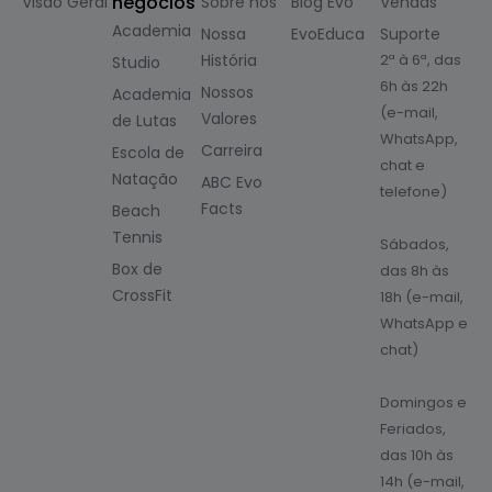
negócios
Visão Geral
Sobre nós
Blog Evo
Vendas
Academia
Nossa
EvoEduca
Suporte
História
2ª à 6ª, das
Studio
6h às 22h
Nossos
Academia
(e-mail,
Valores
de Lutas
WhatsApp,
Carreira
Escola de
chat e
Natação
ABC Evo
telefone)
Facts
Beach
Tennis
Sábados,
Box de
das 8h às
CrossFit
18h (e-mail,
WhatsApp e
chat)
Domingos e
Feriados,
das 10h às
14h (e-mail,