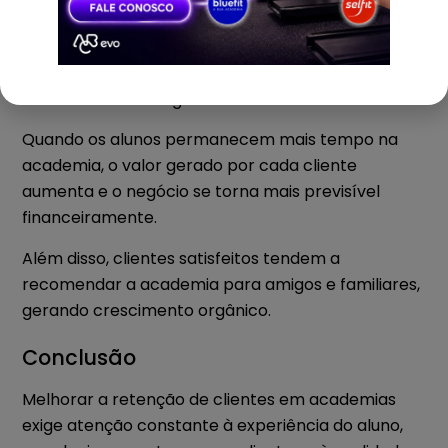
grande parte de seus esforços na captação de
novos alunos. Porém, a retenção de clientes é uma
das estratégias mais importantes para manter a
lucratividade do negócio.
Quando os alunos permanecem mais tempo na
academia, o valor gerado por cada cliente
aumenta e o negócio se torna mais previsível
financeiramente.
Além disso, clientes satisfeitos tendem a
recomendar a academia para amigos e familiares,
gerando crescimento orgânico.
Conclusão
Melhorar a retenção de clientes em academias
exige atenção constante à experiência do aluno,