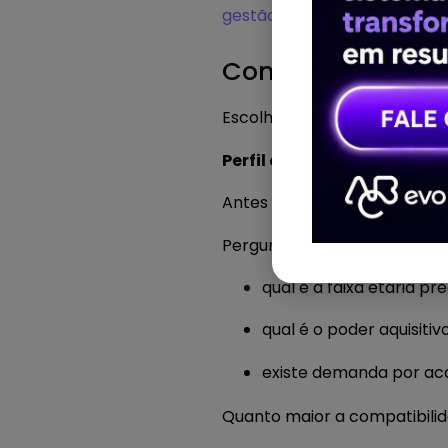
gestão para academias
ajud
Como escolher o 
Escolher o ponto da nova a
Perfil do público
Antes de abrir uma nova uni
Perguntas importantes incl
qual é a faixa etária p
qual é o poder aquisitiv
existe demanda por a
Quanto maior a compatibilid