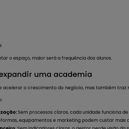
a
ntar o espaço, maior será a frequência dos alunos.
 expandir uma academia
 acelerar o crescimento do negócio, mas também traz r
:
ização:
Sem processos claros, cada unidade funciona de
formas, equipamentos e marketing podem custar mais do
anceiro
: Sem indicadores claros, o gestor perde visão da 