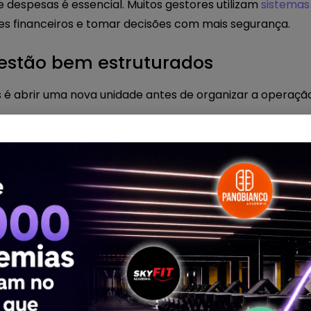
e despesas é essencial. Muitos gestores utilizam
sistemas
s financeiros e tomar decisões com mais segurança.
gestão bem estruturados
 abrir uma nova unidade antes de organizar a operação
, sua academia precisa ter:
uturada
dicadores
imento
 do dono, a expansão se torna muito mais difícil. Fer