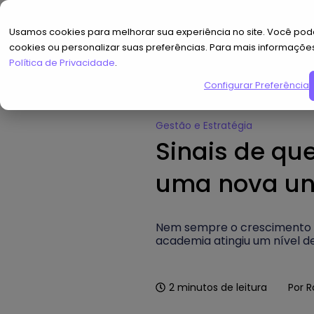
Usamos cookies para melhorar sua experiência no site. Você pode
cookies ou personalizar suas preferências. Para mais informaçõe
Política de Privacidade
.
Configurar Preferências
Home
»
Hub de Conteúdo
»
Sina
Gestão e Estratégia
Sinais de qu
uma nova un
Nem sempre o crescimento a
academia atingiu um nível 
2
minutos de leitura
Por
R