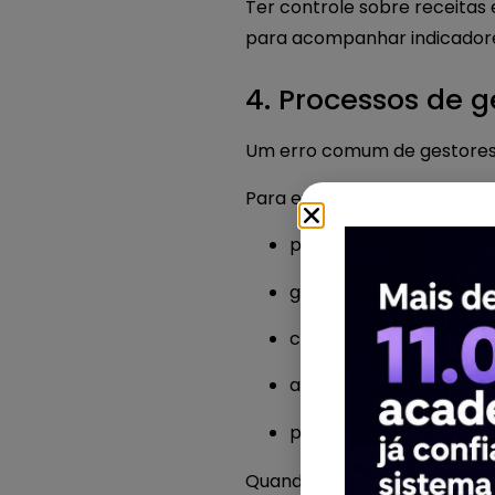
Ter controle sobre receitas 
para acompanhar indicadore
4. Processos de 
Um erro comum de gestores é
Para expandir com segurança
processos claros
gestão financeira estr
controle de alunos
acompanhamento de in
padronização de atend
Quando tudo depende apenas