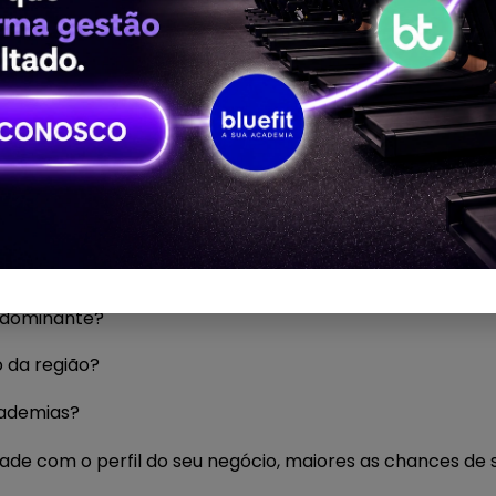
am a padronizar processos e facilitar o crescimento do 
local da nova unidade
cademia é uma das decisões mais estratégicas da expans
dade, é importante entender quem são as pessoas da reg
uem:
redominante?
o da região?
cademias?
ade com o perfil do seu negócio, maiores as chances de 