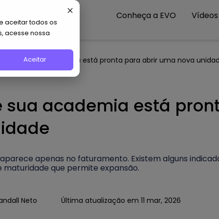
Conheça a EVO
Vídeos
 aceitar todos os
s, acesse nossa
Aceitar
is de que sua academia está pronta para abrir uma nova unida
e sua academia está pront
idade
parece apenas no faturamento. Existem alguns indicado
de maturidade que permite expansão.
andall Neto
Última atualização em 11 mar, 2026