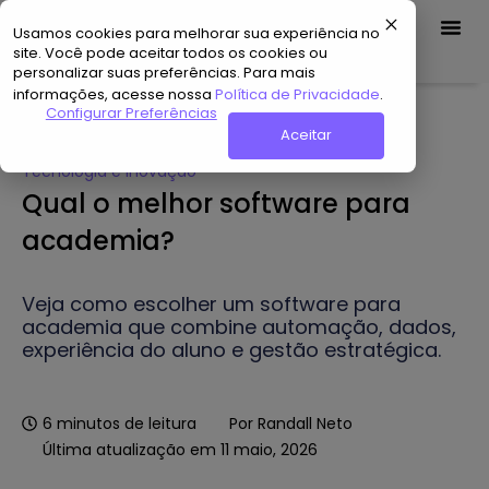
Usamos cookies para melhorar sua experiência no
Demo Grátis
site. Você pode aceitar todos os cookies ou
personalizar suas preferências. Para mais
informações, acesse nossa
Política de Privacidade
.
Home
»
Hub de Conteúdo
»
Qual o melhor software para
Configurar Preferências
academia?
Aceitar
Tecnologia e Inovação
Qual o melhor software para
academia?
Veja como escolher um software para
academia que combine automação, dados,
experiência do aluno e gestão estratégica.
6
minutos de leitura
Por
Randall Neto
Última atualização em 11 maio, 2026