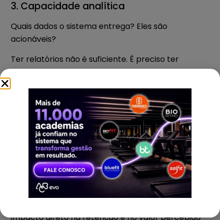
3. Capacidade analítica
Quais dados o sistema entrega? Eles são
acionáveis?
Ter relatórios não é suficiente. É preciso ter
clareza sobre o que fazer com eles.
4. Experiência do aluno
O software impacta diretamente a jornada do
cliente.
Desde o primeiro contato até o relacionamento
contínuo, a tecnologia precisa contribuir para uma
experiência fluida, moderna e coerente com as
expectativas atuais.
Recursos ligados à
experiência do aluno
têm
impacto direto na retenção e no valor percebido