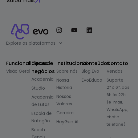
Saiba mais
Explore as plataformas
Funcionalidades
Tipos de
Institucional
Conteúdos
Contato
negócios
Visão Geral
Sobre nós
Blog Evo
Vendas
Academia
Nossa
EvoEduca
Suporte
História
2ª à 6ª, das
Studio
6h às 22h
Nossos
Academia
(e-mail,
Valores
de Lutas
WhatsApp,
Carreira
Escola de
chat e
Natação
HeyGen AI
telefone)
Beach
Tennis