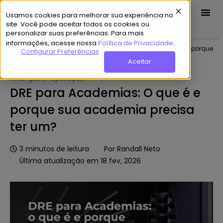
Usamos cookies para melhorar sua experiência no
Demo Grátis
site. Você pode aceitar todos os cookies ou
personalizar suas preferências. Para mais
informações, acesse nossa
Política de Privacidade
.
Home
»
Hub de Conteúdo
»
DRE para Academias: O que é e porque
Configurar Preferências
sua academia precisa ter um?
Aceitar
Finanças e Operação
DRE para Academias: O que é e
porque sua academia precisa
ter um?
3
minutos de leitura
Por
Randall Neto
Última atualização em 18 fev, 2026