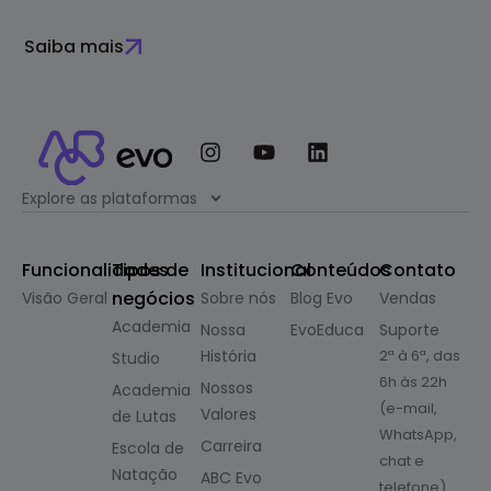
Saiba mais
Explore as plataformas
Funcionalidades
Tipos de
Institucional
Conteúdos
Contato
negócios
Visão Geral
Sobre nós
Blog Evo
Vendas
Academia
Nossa
EvoEduca
Suporte
História
2ª à 6ª, das
Studio
6h às 22h
Nossos
Academia
(e-mail,
Valores
de Lutas
WhatsApp,
Carreira
Escola de
chat e
Natação
ABC Evo
telefone)