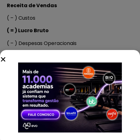
Receita de Vendas
( – ) Custos
( = ) Lucro Bruto
( – ) Despesas Operacionais
( = ) Lucro Operacional
( +-) Resultado não Operacional
( = ) Lucro Antes de Impostos sobre a Renda
( – ) Impostos
( = ) Resultado Líquido ou Lucro ou Prejuízo
Líquido
Hoje em dia, com o auxílio da tecnologia, você não
precisa apenas depender do seu contador para