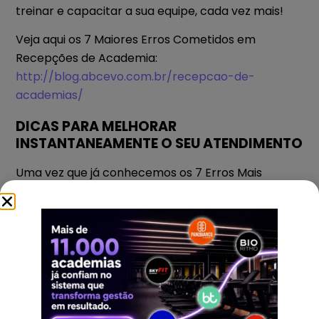
treinar e capacitar a sua equipe, cada vez mais!
Veja aqui os 7 Maiores Erros Cometidos em
Recepções de Academia:
http://blog.abcevo.com.br/recepcao-de-
academias/
DICAS PARA MELHORAR
INSTANTANEAMENTE O SEU ATENDIMENTO
Uma vez que já conhecemos os 7 Erros Mais
Comuns cometidos em Academias, veja aqui 7
Dicas para Sua Equipe colocar em prática e evitar
esses e muitos erros:
I – Sorria!
II – Cumprimente!
III – Olhe nos olhos!