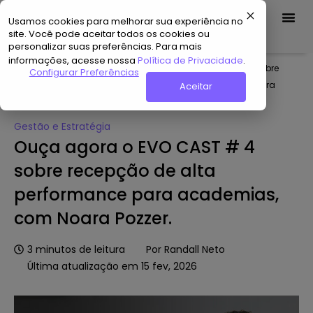
Usamos cookies para melhorar sua experiência no
Demo Grátis
site. Você pode aceitar todos os cookies ou
personalizar suas preferências. Para mais
informações, acesse nossa
Política de Privacidade
.
Home
»
Hub de Conteúdo
»
Ouça agora o EVO CAST # 4 sobre
Configurar Preferências
recepção de alta performance para academias, com Noara
Aceitar
Pozzer.
Gestão e Estratégia
Ouça agora o EVO CAST # 4
sobre recepção de alta
performance para academias,
com Noara Pozzer.
3
minutos de leitura
Por
Randall Neto
Última atualização em 15 fev, 2026