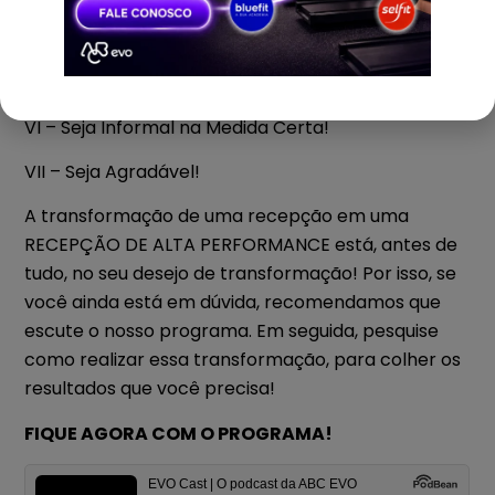
IV – Esteja Alerta!
V – Esteja Disponível!
VI – Seja Informal na Medida Certa!
VII – Seja Agradável!
A transformação de uma recepção em uma
RECEPÇÃO DE ALTA PERFORMANCE está, antes de
tudo, no seu desejo de transformação! Por isso, se
você ainda está em dúvida, recomendamos que
escute o nosso programa. Em seguida, pesquise
como realizar essa transformação, para colher os
resultados que você precisa!
FIQUE AGORA COM O PROGRAMA!