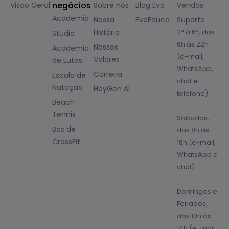
negócios
Visão Geral
Sobre nós
Blog Evo
Vendas
Academia
Nossa
EvoEduca
Suporte
História
2ª à 6ª, das
Studio
6h às 22h
Nossos
Academia
(e-mail,
Valores
de Lutas
WhatsApp,
Carreira
Escola de
chat e
Natação
HeyGen AI
telefone)
Beach
Tennis
Sábados,
Box de
das 8h às
CrossFit
18h (e-mail,
WhatsApp e
chat)
Domingos e
Feriados,
das 10h às
14h (e-mail,