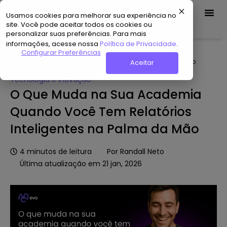
Usamos cookies para melhorar sua experiência no
Demo Grátis
site. Você pode aceitar todos os cookies ou
personalizar suas preferências. Para mais
informações, acesse nossa
Política de Privacidade
.
Home
»
Hub de Conteúdo
»
O Que Muda na Sua Academia
Configurar Preferências
Quando Você Tem Relatórios Inteligentes na Palma da Mão
Aceitar
Tecnologia e Inovação
O Que Muda na Sua Academia
Quando Você Tem Relatórios
Inteligentes na Palma da Mão
4
minutos de leitura
Por
Randall Neto
Última atualização em 21 jan, 2026