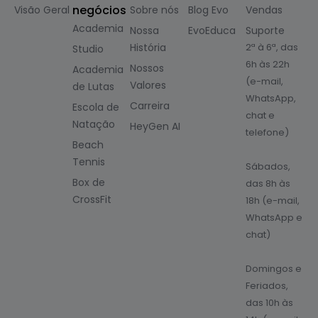
negócios
Visão Geral
Sobre nós
Blog Evo
Vendas
Academia
Nossa
EvoEduca
Suporte
História
2ª à 6ª, das
Studio
6h às 22h
Nossos
Academia
(e-mail,
Valores
de Lutas
WhatsApp,
Carreira
Escola de
chat e
Natação
HeyGen AI
telefone)
Beach
Tennis
Sábados,
Box de
das 8h às
CrossFit
18h (e-mail,
WhatsApp e
chat)
Domingos e
Feriados,
das 10h às