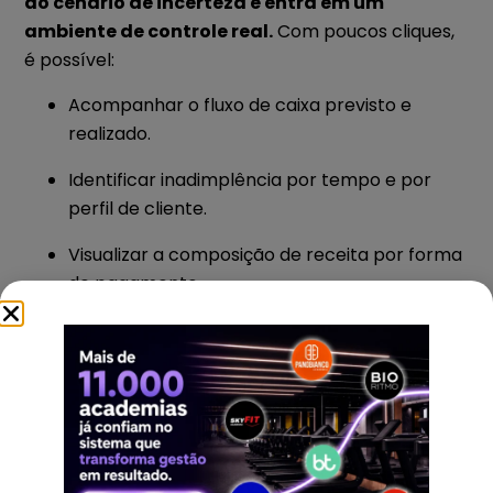
do cenário de incerteza e entra em um
ambiente de controle real.
Com poucos cliques,
é possível:
Acompanhar o fluxo de caixa previsto e
realizado.
Identificar inadimplência por tempo e por
perfil de cliente.
Visualizar a composição de receita por forma
de pagamento.
Monitorar planos mais vendidos e receitas
por unidade.
Essas informações permitem ajustar campanhas,
corrigir falhas de cobrança e tomar decisões
seguras sobre investimentos.
Sem surpresa no
fim do mês.