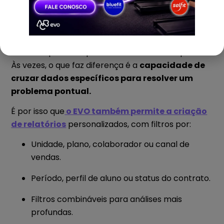
Relatórios Personalizados com Filtros
Inteligentes
Nem sempre você precisa de um relatório padrão.
Às vezes, o que faz diferença é a
capacidade de
cruzar dados específicos para resolver um
problema pontual.
É por isso que
o EVO também permite a criação
de relatórios
personalizados, com filtros por:
Unidade, plano, colaborador ou canal de
vendas.
Período, perfil de aluno ou status do contrato.
Filtros combináveis para análises mais
profundas.