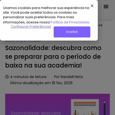
Usamos cookies para melhorar sua experiência no
Demo Grátis
site. Você pode aceitar todos os cookies ou
personalizar suas preferências. Para mais
informações, acesse nossa
Política de Privacidade
.
Home
»
Hub de Conteúdo
»
Sazonalidade: descubra como se
Configurar Preferências
preparar para o período de baixa na sua academia!
Aceitar
Marketing e Vendas
Sazonalidade: descubra como
se preparar para o período de
baixa na sua academia!
4
minutos de leitura
Por
Randall Neto
Última atualização em 18 fev, 2026