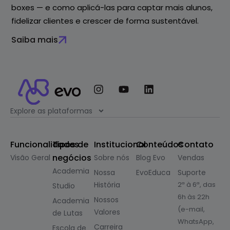
boxes — e como aplicá-las para captar mais alunos,
fidelizar clientes e crescer de forma sustentável.
Saiba mais
Explore as plataformas
Funcionalidades
Tipos de
Institucional
Conteúdos
Contato
negócios
Visão Geral
Sobre nós
Blog Evo
Vendas
Academia
Nossa
EvoEduca
Suporte
História
2ª à 6ª, das
Studio
6h às 22h
Nossos
Academia
(e-mail,
Valores
de Lutas
WhatsApp,
Carreira
Escola de