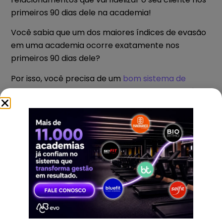
primeiros 90 dias dele na academia!
Você sabia que um dos maiores índices de evasão
em uma academia ocorre exatamente nos
primeiros 90 dias dele?
Por isso, você precisa de um
bom sistema de
gestão
com CRM para ajudar a colocar em prática
as dicas deste artigo!
E se apenas a conscientização não não for
suficiente, saiba como você pode estimular o seu
cliente a usar muito a sua academia!
Tenha um Clube de Recompensas em
sua academia!
Você sabe o que é um Clube de Recompensas?