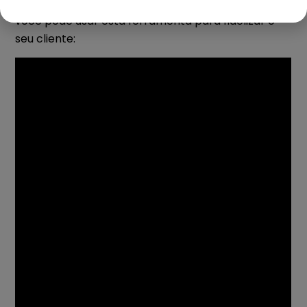
Este vídeo vai te explicar direitinho o que é e como
você pode usar esta ferramenta para fidelizar o
seu cliente: