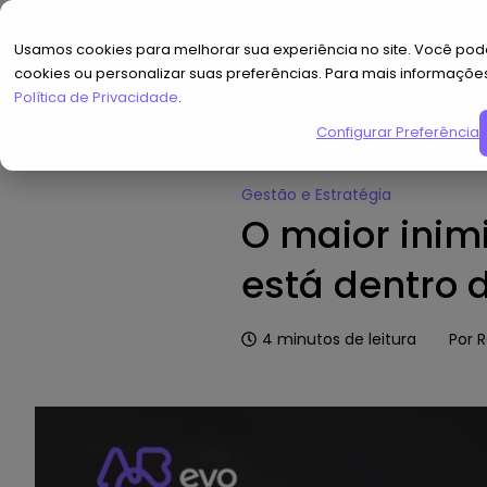
Usamos cookies para melhorar sua experiência no site. Você pode
cookies ou personalizar suas preferências. Para mais informaçõe
Política de Privacidade
.
Configurar Preferências
Home
»
Hub de Conteúdo
»
O ma
Gestão e Estratégia
O maior inim
está dentro 
4
minutos de leitura
Por
R