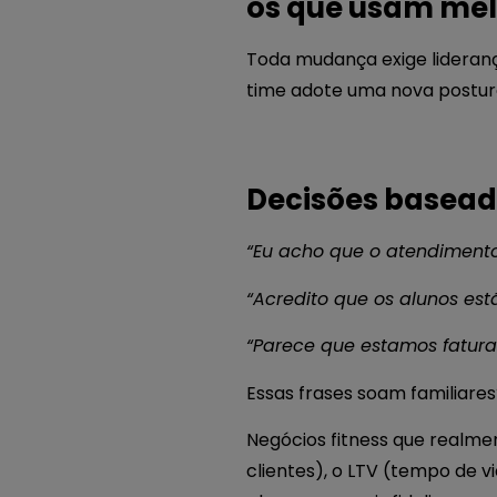
os que usam mel
Toda mudança exige liderança.
time adote uma nova postura
Decisões baseada
“Eu acho que o atendiment
“Acredito que os alunos estã
“Parece que estamos fatur
Essas frases soam familiare
Negócios fitness que realme
clientes), o LTV (tempo de v