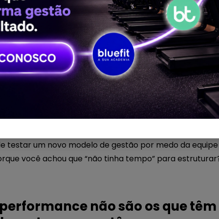
udança: o freio mais comum
amentas, implementar sistemas, profissionalizar o atend
 exige mais? Repetir todos os dias os mesmos erros que v
ompreensível. Ela protege o gestor de riscos. Mas tamb
de testar um novo modelo de gestão por medo da equipe
orque você achou que “não tinha tempo” para estruturar
a performance não são os que têm