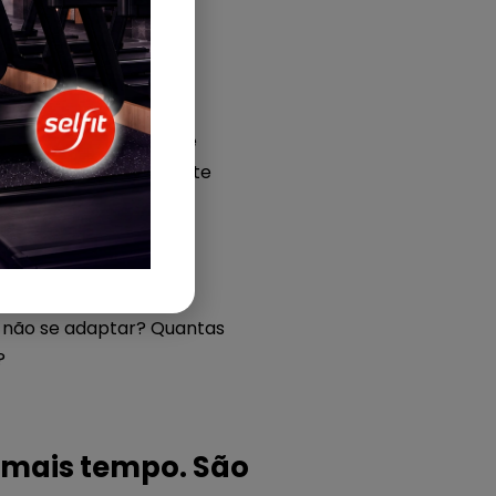
imento. Tudo isso exige
ocê já sabe que estão te
ém o protege do
 não se adaptar? Quantas
?
 mais tempo. São