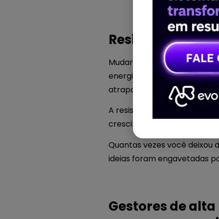
Resistência à m
Mudar processos, testar ferr
energia, sim. Mas sabe o que
atrapalhando.
A resistência à mudança é c
crescimento.
Quantas vezes você deixou 
ideias foram engavetadas p
Gestores de alt