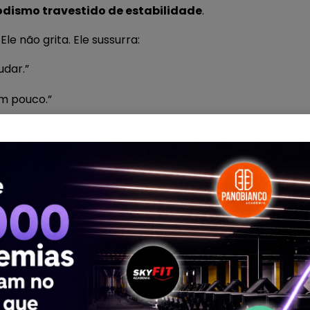
dismo travestido de estabilidade
.
Ele não grita. Ele sussurra:
udar.”
m pouco.”
agora.”
a pra mim.”
s, mas estão minando a evolução do seu negócio. O pior é
, os alunos estão vindo, as contas estão sendo pagas. M
ge.
is difícil fica quebrar esse ciclo. Afinal, o que não é m
de estagnação, vai seguir repetindo os mesmos padrões