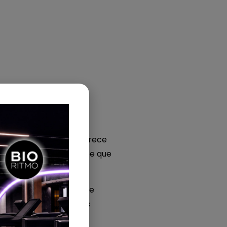
 que, de fora, tudo parece
as por dentro, você sabe que
edido, não é mudado. E se
, esperando resultados