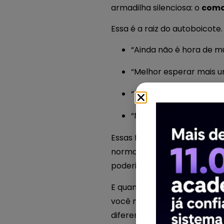
armadilha silenciosa: o
como
Essa é a raiz do autoboicote. 
“Ainda não é hora de m
“Melhor esperar mais u
“Não vou investir nisso 
“Não sei se isso funcion
Essas frases parecem segura
normal. A academia funciona
poderia estar muito mais lon
E quanto mais tempo passa, ma
você não enxerga os pontos 
diferentes.