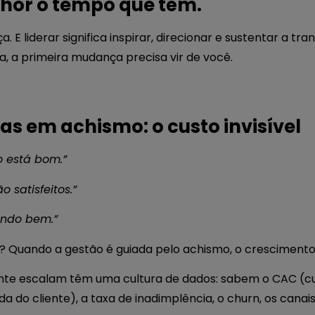
hor o tempo que têm.
 E liderar significa inspirar, direcionar e sustentar a tra
, a primeira mudança precisa vir de você.
s em achismo: o custo invisível
o está bom.”
o satisfeitos.”
ando bem.”
s? Quando a gestão é guiada pelo achismo, o cresciment
nte escalam têm uma cultura de dados: sabem o CAC (cu
ida do cliente), a taxa de inadimplência, o churn, os cana