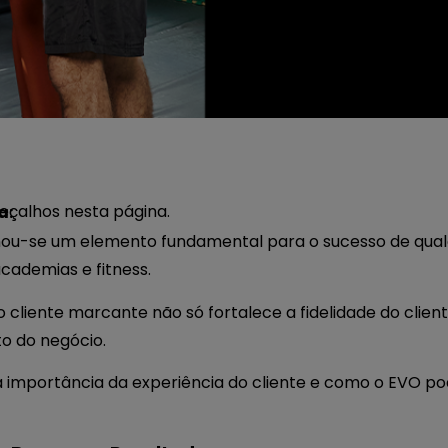
çalhos nesta página.
a:
rnou-se um elemento fundamental para o sucesso de qual
cademias e fitness.
 cliente marcante não só fortalece a fidelidade do clie
to do negócio.
a importância da experiência do cliente e como o EVO p