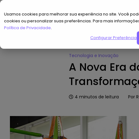
Usamos cookies para melhorar sua experiência no site. Você pode
cookies ou personalizar suas preferências. Para mais informaçõe
Política de Privacidade
.
Configurar Preferências
Home
»
Hub de Conteúdo
»
A No
Tecnologia e Inovação
A Nova Era d
Transformaçã
4
minutos de leitura
Por
R