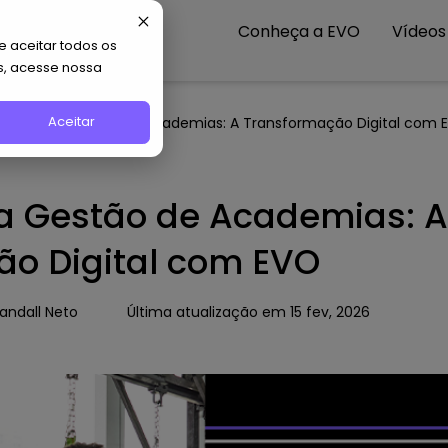
Conheça a EVO
Vídeos
 aceitar todos os
s, acesse nossa
Aceitar
va Era da Gestão de Academias: A Transformação Digital com 
a Gestão de Academias: A
o Digital com EVO
andall Neto
Última atualização em 15 fev, 2026