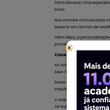
Para oferecer uma experiênc
início.
Isso envolve comunicação cl
esperar em termos de resul
Além disso, a personalizaçã
processos e a atenção aos 
Cases de Sucesso com 
Ao longo do tempo, vários 
seus resultados investindo n
Esses casos demonstram com
impulsionando o crescimento
A seguir, apresentamos alg
na busca pela excelência na 