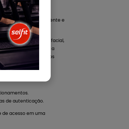
nter um sistema eficiente e
s ou reconhecimento facial,
frustrações associadas a
sde o momento em que os
tionamentos.
as de autenticação.
e de acesso em uma