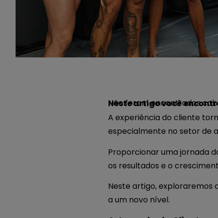
Não foram encontrados cabe
Neste artigo você encontr
A experiência do cliente to
especialmente no setor de a
Proporcionar uma jornada do
os resultados e o crescimen
Neste artigo, exploraremos 
a um novo nível.