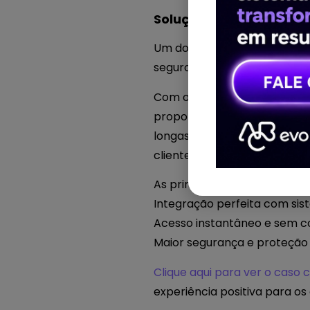
Solução de Problemas n
Um dos desafios enfrentado
seguro de entrada é essencia
Com o EVO, academias foram
proporcionando uma entrada s
longas filas e falhas no a
clientes entram na academi
As principais melhorias pro
Integração perfeita com sis
Acesso instantâneo e sem co
Maior segurança e proteção 
Clique aqui para ver o caso
experiência positiva para os 