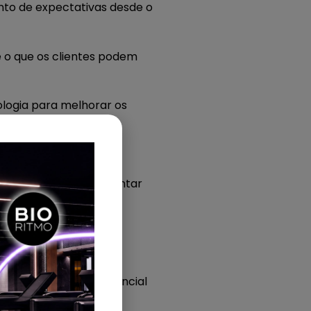
ento de expectativas desde o
e o que os clientes podem
ologia para melhorar os
xperiência memorável.
cnologia puderam aumentar
.
ada do cliente,
 uma ferramenta essencial