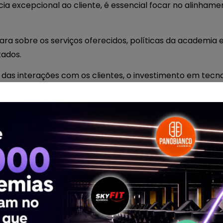
ia excepcional ao cliente, é essencial focar no alinham
ara sobre os serviços oferecidos, políticas da academia 
tados.
o das interações com os clientes, o investimento em tecn
feedbacks são práticas-chave para proporcionar uma e
o EVO
clientes que escolheram o EVO como seu parceiro de te
a experiência do cliente usando a tecnologia como aliada
o o EVO tem sido fundamental na transformação da jorn
 e a fidelidade.
uns casos de sucesso que destacam como o EVO tem sido
experiência do cliente.