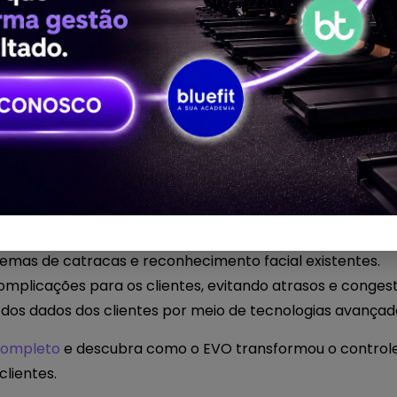
o Controle de Acesso
s por academias é o controle de acesso dos membros. Ma
l para garantir a satisfação e a segurança dos clientes.
 capazes de resolver problemas relacionados a catraca
uave e segura para os clientes. Isso não só elimina as 
cesso, mas também promove uma experiência positiva de
a.
porcionadas pelo EVO no controle de acesso incluem:
temas de catracas e reconhecimento facial existentes.
mplicações para os clientes, evitando atrasos e conges
dos dados dos clientes por meio de tecnologias avançad
 completo
e descubra como o EVO transformou o control
clientes.