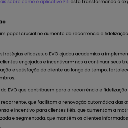
is sobre como o aplicativo Fiti
está transformando a exp
ção
apel crucial no aumento da recorrência e fidelização 
estratégias eficazes, o EVO ajudou academias a impleme
lientes engajados e incentivam-nos a continuar seus tre
ização e satisfação do cliente ao longo do tempo, fortal
embros.
s do EVO que contribuem para a recorrência e fidelização
ecorrente, que facilitam a renovação automática das ass
a e incentivo para clientes fiéis, que aumentam a mot
zada e segmentada, que mantém os clientes informados
.