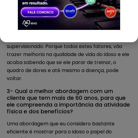
Então, para fidelizar o idoso, ele precisa se sentir
muito seguro com relação ao profissional, que
além de conhecer as limitações e prescrever um
bom treino individualizado, é fundamental um bom
acompanhamento, para que ele se sinta bem
supervisionado. Porque todos estes fatores, vão
trazer melhoria na qualidade de vida do idoso e ele
acaba sabendo que se ele parar de treinar, o
quadro de dores e até mesmo a doença, pode
voltar.
3- Qual a melhor abordagem com um
cliente que tem mais de 60 anos, para que
ele compreenda a importância da atividade
física e dos benefícios?
Uma abordagem que eu considero bastante
eficiente é mostrar para o idoso o papel do