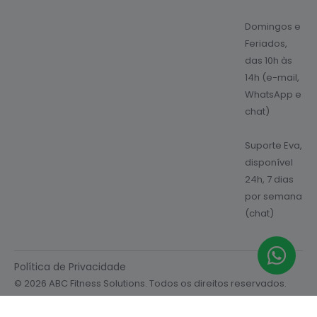
Domingos e
Feriados,
das 10h às
14h (e-mail,
WhatsApp e
chat)
Suporte Eva,
disponível
24h, 7 dias
por semana
(chat)
Política de Privacidade
© 2026 ABC Fitness Solutions. Todos os direitos reservados.