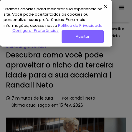
Usamos cookies para melhorar sua experiência no
Demo Grátis
site. Você pode aceitar todos os cookies ou
personalizar suas preferências. Para mais
informações, acesse nossa
Política de Privacidade
.
Home
»
Hub de Conteúdo
»
Descubra como você pode aproveitar
Configurar Preferências
o nicho da terceira idade para a sua academia | Randall Neto
Aceitar
Marketing e Vendas
Descubra como você pode
aproveitar o nicho da terceira
idade para a sua academia |
Randall Neto
7
minutos de leitura
Por
Randall Neto
Última atualização em 15 fev, 2026