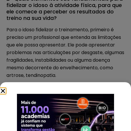
fidelizar o idoso à atividade física, para que
ele comece a perceber os resultados do
treino na sua vida?
Para o idoso fidelizar o treinamento, primeiro é
preciso um profissional que entenda as limitações
que ele possa apresentar. Ele pode apresentar
problemas nas articulações por desgaste, algumas
fragilidades, instabilidades ou alguma doença
mesmo decorrente do envelhecimento, como
artrose, tendinopatia.
Então, é fundamental que o profissional entenda e
conheça como funciona o processo de
envelhecimento, para poder adaptar o treino às
questões individuais, pois as pessoas apresentam
limitações e dores em razão destes efeitos do
envelhecimento.