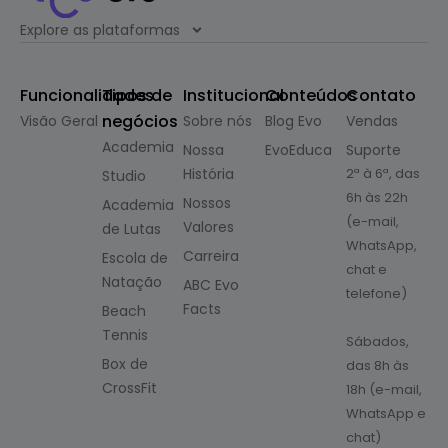
Explore as plataformas
Funcionalidades
Tipos de
Institucional
Conteúdos
Contato
negócios
Visão Geral
Sobre nós
Blog Evo
Vendas
Academia
Nossa
EvoEduca
Suporte
História
2ª à 6ª, das
Studio
6h às 22h
Nossos
Academia
(e-mail,
Valores
de Lutas
WhatsApp,
Carreira
Escola de
chat e
Natação
ABC Evo
telefone)
Facts
Beach
Tennis
Sábados,
Box de
das 8h às
CrossFit
18h (e-mail,
WhatsApp e
chat)