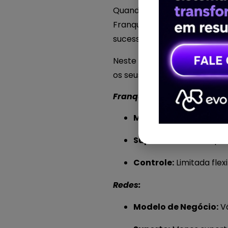
Quando se trata de expandir 
Franquias, redes e redes com
sucesso do negócio.
Neste capítulo, vamos explo
os seus objetivos empresaria
Franquias:
Modelo de Negócio:
Op
Suporte:
Extenso supor
Controle:
Limitada flex
Redes:
Modelo de Negócio:
Vá