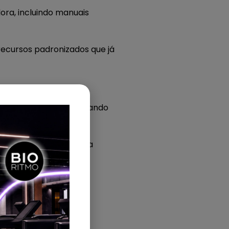
ra, incluindo manuais
ecursos padronizados que já
ignificativo, representando
eadora pode limitar sua
lado ao desempenho e
triz.