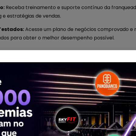
o:
Receba treinamento e suporte contínuo da franqueado
g e estratégias de vendas.
Testados:
Acesse um plano de negócios comprovado e r
tados para obter o melhor desempenho possível.
O pagamento de taxas de franquia e royalties pode ser s
alto.
:
A adesão a padrões e regras estabelecidos pela franqu
u personalizar o negócio conforme suas preferências.
nqueadora:
O sucesso do seu negócio pode estar vincu
ra, o que pode ser arriscado se houver problemas na ma
, Redes e Redes com Filiais