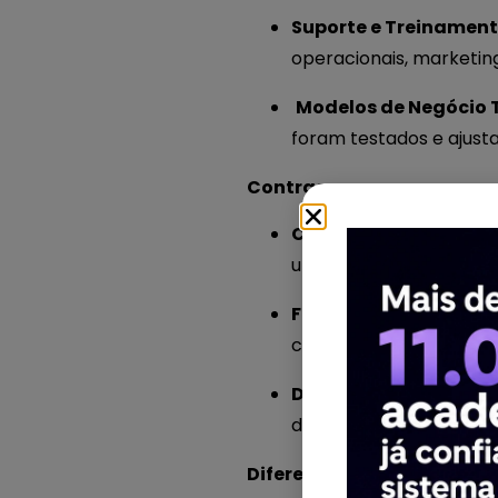
Suporte e Treinament
operacionais, marketin
️
Modelos de Negócio 
foram testados e ajus
Contras:
Custo Inicial Elevado:
um investimento inicial 
Falta de Flexibilidade
capacidade de inovar o
Dependência da Fra
decisões da franqueado
Diferenças Entre Franquias