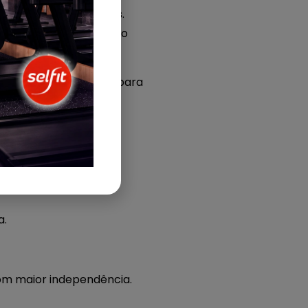
estruturas disponíveis.
retamente a operação e o
odelo é mais adequado para
 franqueadora.
a.
m maior independência.