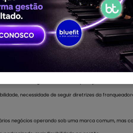
um negócio fitness, é importante entender as diferentes 
 filiais têm características distintas que influenciam di
rar essas diferenças para ajudá-lo a determinar qual m
is.
erado por empreendedores individuais sob a marca da
te em marketing, treinamento e operações.
ibilidade, necessidade de seguir diretrizes da franqueador
rios negócios operando sob uma marca comum, mas co