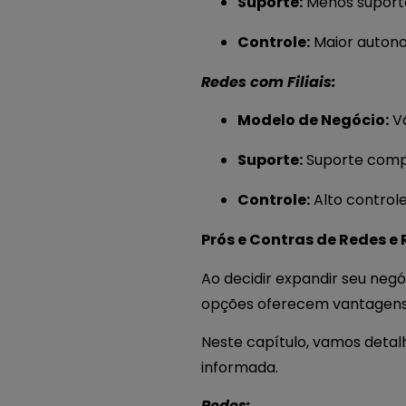
Suporte:
Menos suporte 
Controle:
Maior autono
Redes com Filiais:
Modelo de Negócio:
Vá
Suporte:
Suporte comp
Controle:
Alto controle
Prós e Contras de Redes e 
Ao decidir expandir seu negó
opções oferecem vantagens
Neste capítulo, vamos detal
informada.
Redes: