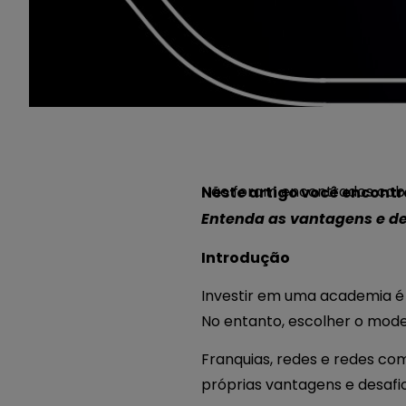
Não foram encontrados cabe
Neste artigo você encontr
Entenda as vantagens e desa
Introdução
Investir em uma academia é 
No entanto, escolher o mod
Franquias, redes e redes com
próprias vantagens e desafi