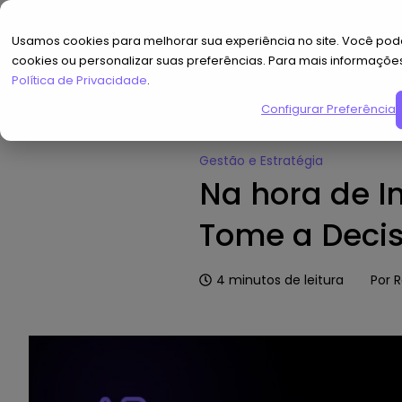
Usamos cookies para melhorar sua experiência no site. Você pode
cookies ou personalizar suas preferências. Para mais informaçõe
Política de Privacidade
.
Configurar Preferências
Home
»
Hub de Conteúdo
»
Na h
Gestão e Estratégia
Na hora de I
Tome a Decis
4
minutos de leitura
Por
R