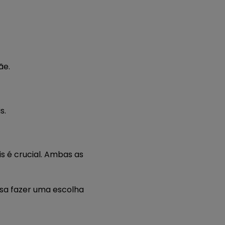
ãe.
s.
is é crucial. Ambas as
ssa fazer uma escolha