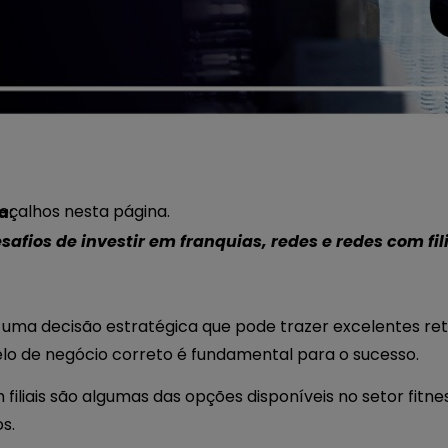
çalhos nesta página.
a:
fios de investir em franquias, redes e redes com fili
uma decisão estratégica que pode trazer excelentes reto
elo de negócio correto é fundamental para o sucesso.
 filiais são algumas das opções disponíveis no setor fit
os.