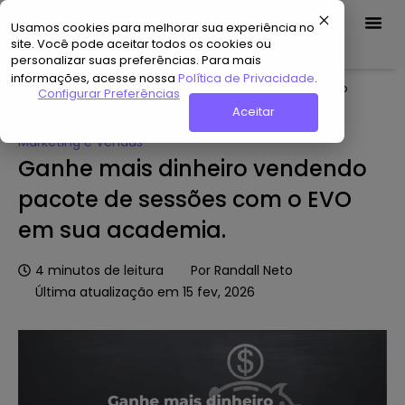
Usamos cookies para melhorar sua experiência no
Demo Grátis
site. Você pode aceitar todos os cookies ou
personalizar suas preferências. Para mais
informações, acesse nossa
Política de Privacidade
.
Home
»
Hub de Conteúdo
»
Ganhe mais dinheiro vendendo
Configurar Preferências
pacote de sessões com o EVO em sua academia.
Aceitar
Marketing e Vendas
Ganhe mais dinheiro vendendo
pacote de sessões com o EVO
em sua academia.
4
minutos de leitura
Por
Randall Neto
Última atualização em 15 fev, 2026