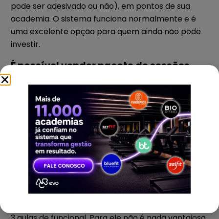
pode ser adesivado ou não), em pontos de sua
academia. O sistema funciona normalmente e é
uma excelente opção para quem ainda não pode
investir.
É possível vender pacote de sessões
para pessoas que ainda não são
clientes?
Sim. Existem algumas pessoas que muitas vezes
não querem fechar longos planos ou então
pretendem fazer uma única modalidade sem
utilizar o restante dos serviços do seu negócio. E
eles podem/devem ser atendidos, já que
representam também vendas para você.
Por exemplo, você recebe um cliente que está de
passagem pela sua cidade e ele quer fazer apenas
3 aulas de funcional. Para ele não é nada vantajoso