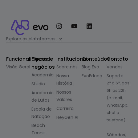
Explore as plataformas
Funcionalidades
Tipos de
Institucional
Conteúdos
Contato
negócios
Visão Geral
Sobre nós
Blog Evo
Vendas
Academia
Nossa
EvoEduca
Suporte
História
2ª à 6ª, das
Studio
6h às 22h
Nossos
Academia
(e-mail,
Valores
de Lutas
WhatsApp,
Carreira
Escola de
chat e
Natação
HeyGen AI
telefone)
Beach
Tennis
Sábados,