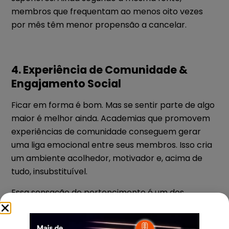
membros que frequentam ao menos oito vezes
por mês têm menor propensão a cancelar.
4. Experiência de Comunidade &
Engajamento Social
Ficar em forma é bom. Mas se sentir parte de algo
maior é melhor ainda. Academias que promovem
experiências de comunidade conseguem gerar
uma liga emocional entre seus membros. Isso cria
um ambiente acolhedor, motivador e, acima de
tudo, insubstituível.
Essa sensação de pertencimento é um dos
maiores antídotos contra a evasão.
Formas de criar uma comunidade