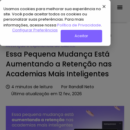
Usamos cookies para melhorar sua experiência no
Demo Grátis
site. Você pode aceitar todos os cookies ou
personalizar suas preferências. Para mais
informações, acesse nossa
Política de Privacidade
.
Home
»
Hub de Conteúdo
»
Essa Pequena Mudança Está
Configurar Preferências
Aumentando a Retenção nas Academias Mais Inteligentes
Aceitar
Retenção e Experiência do Cliente
Essa Pequena Mudança Está
Aumentando a Retenção nas
Academias Mais Inteligentes
4
minutos de leitura
Por
Randall Neto
Última atualização em 12 fev, 2026