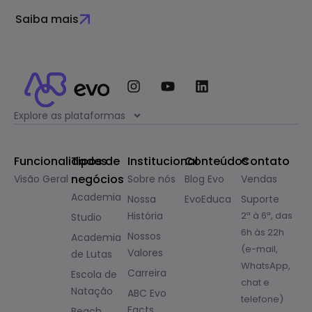
Saiba mais
Explore as plataformas
Funcionalidades
Tipos de
Institucional
Conteúdos
Contato
negócios
Visão Geral
Sobre nós
Blog Evo
Vendas
Academia
Nossa
EvoEduca
Suporte
História
2ª à 6ª, das
Studio
6h às 22h
Nossos
Academia
(e-mail,
Valores
de Lutas
WhatsApp,
Carreira
Escola de
chat e
Natação
ABC Evo
telefone)
Facts
Beach