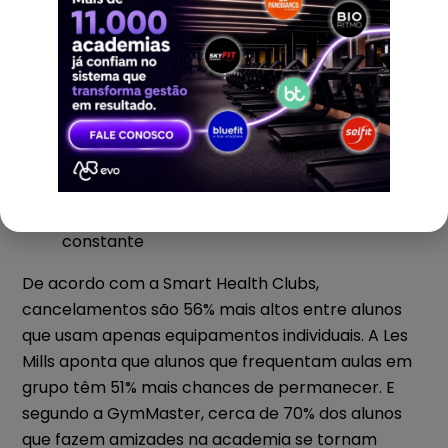
forte:
Aulas em grupo com metas coletivas
Desafios entre turmas com placares visíveis
Eventos internos e celebrações de
conquistas
Grupos em redes sociais para interação
constante
De acordo com a Smart Health Clubs,
cancelamentos são 56% mais altos entre alunos
que usam apenas equipamentos individuais. A Les
Mills aponta que alunos que frequentam aulas em
grupo têm 51% mais chances de permanecer. E
segundo a GymMaster, cerca de 70% dos alunos
que fazem amizades na academia se tornam