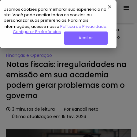
Usamos cookies para melhorar sua experiência no
Demo Grátis
site. Você pode aceitar todos os cookies ou
personalizar suas preferências. Para mais
informações, acesse nossa
Política de Privacidade
.
Home
»
Hub de Conteúdo
»
Notas fiscais: irregularidades na
Configurar Preferências
emissão em sua academia podem gerar problemas com o
Aceitar
governo
Finanças e Operação
Notas fiscais: irregularidades na
emissão em sua academia
podem gerar problemas com o
governo
3
minutos de leitura
Por
Randall Neto
Última atualização em 15 fev, 2026