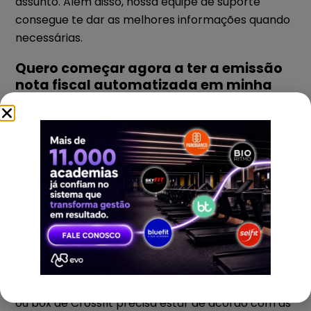
assunto. Além disso, nossa equipe de suporte
consegue te dar as melhores informações quando
necessárias.
Quero começar agora a ter a emissão
nota fiscal automatizada em minha
academia. O que eu faço?
Caso seja cliente EVO e queira automatizar o
processo, é só entrar em contato com o suporte
agora mesmo. Mas, caso a sua academia, estúdio
ou box não seja
cliente EVO
o primeiro passo é
pedir uma demonstração e, entre as suas dúvidas
sobre gestão, inclua também sobre este recurso.
Nossos especialistas vão mostrar na prática como
funciona, o quanto é barato e MUITO SIMPLES.
Este assunto é coisa séria e sua academia, estúdio
ou box de Crossfit precisa estar de acordo com as