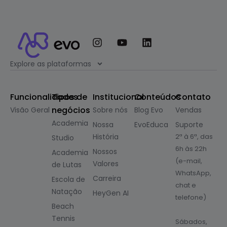
Explore as plataformas
Funcionalidades
Tipos de
Institucional
Conteúdos
Contato
negócios
Visão Geral
Sobre nós
Blog Evo
Vendas
Academia
Nossa
EvoEduca
Suporte
História
2ª à 6ª, das
Studio
6h às 22h
Nossos
Academia
(e-mail,
Valores
de Lutas
WhatsApp,
Carreira
Escola de
chat e
Natação
HeyGen AI
telefone)
Beach
Tennis
Sábados,