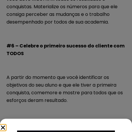
conquistas. Materialize os números para que ele
consiga perceber as mudanças e o trabalho
desempenhado por todos de sua academia.
#6 – Celebre o primeiro sucesso do cliente com
TODOS
A partir do momento que você identificar os
objetivos do seu aluno e que ele tiver a primeira
conquista, comemore e mostre para todos que os
esforços deram resultado.
Se caracteriza o primeiro sucesso aquele é:
desafiador, rápido e motivante.