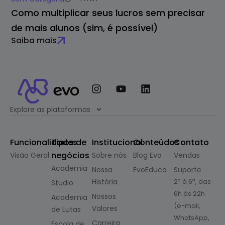
Como multiplicar seus lucros sem precisar
de mais alunos (sim, é possível)
Saiba mais
Explore as plataformas
Funcionalidades
Tipos de
Institucional
Conteúdos
Contato
negócios
Visão Geral
Sobre nós
Blog Evo
Vendas
Academia
Nossa
EvoEduca
Suporte
História
2ª à 6ª, das
Studio
6h às 22h
Nossos
Academia
(e-mail,
Valores
de Lutas
WhatsApp,
Carreira
Escola de