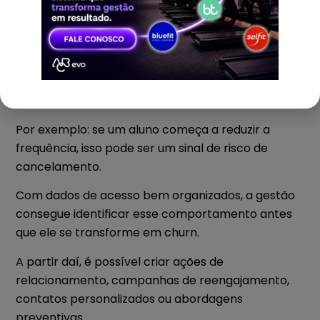
A frequência de acesso, os horários de maior
movimento, os períodos de menor fluxo e a queda
na presença de determinados alunos são
informações que ajudam a academia a tomar
decisões melhores.
Por exemplo: se um aluno começa a reduzir a
frequência, isso pode ser um sinal de risco de
cancelamento.
Com dados de acesso bem organizados, a gestão
consegue identificar esse comportamento antes
que ele se transforme em churn.
A partir daí, é possível criar ações de
relacionamento, campanhas de reengajamento,
contatos personalizados ou abordagens
preventivas.