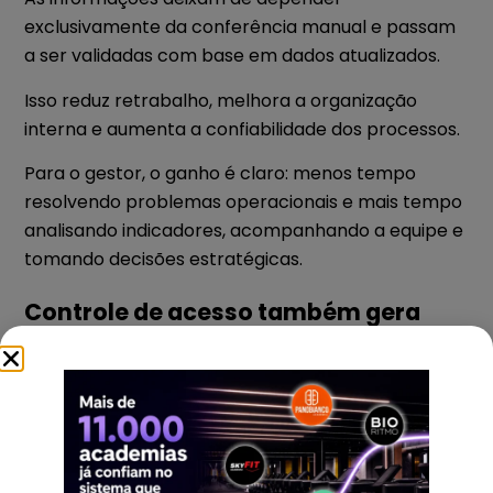
exclusivamente da conferência manual e passam
a ser validadas com base em dados atualizados.
Isso reduz retrabalho, melhora a organização
interna e aumenta a confiabilidade dos processos.
Para o gestor, o ganho é claro: menos tempo
resolvendo problemas operacionais e mais tempo
analisando indicadores, acompanhando a equipe e
tomando decisões estratégicas.
Controle de acesso também gera
dados importantes para a gestão
Muitos gestores enxergam o controle de acesso
apenas como uma ferramenta de entrada e saída.
Mas ele também pode ser uma fonte valiosa de
dados sobre o comportamento dos alunos
.