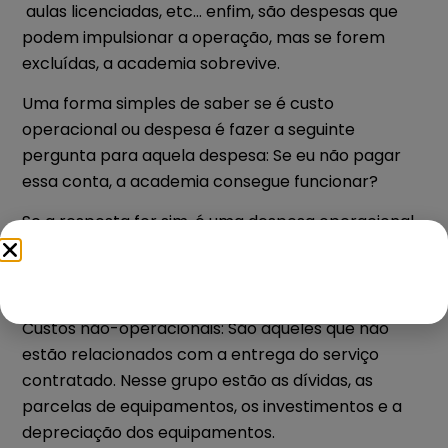
aulas licenciadas, etc… enfim, são despesas que
podem impulsionar a operação, mas se forem
excluídas, a academia sobrevive.
Uma forma simples de saber se é custo
operacional ou despesa é fazer a seguinte
pergunta para aquela despesa
: Se eu não pagar
essa conta, a academia consegue funcionar?
Se a resposta for sim, é uma despesa operacional.
Se a resposta for não, trata-se de um custo
operacional.
Custos não-operacionais:
São aqueles que não
estão relacionados com a entrega do serviço
contratado. Nesse grupo estão as dívidas, as
parcelas de equipamentos, os investimentos e a
depreciação dos equipamentos.