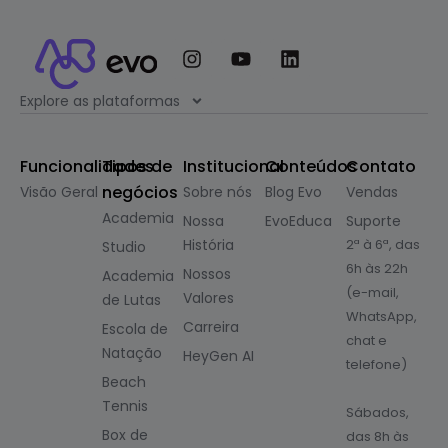
Explore as plataformas
Funcionalidades
Tipos de
Institucional
Conteúdos
Contato
negócios
Visão Geral
Sobre nós
Blog Evo
Vendas
Academia
Nossa
EvoEduca
Suporte
História
2ª à 6ª, das
Studio
6h às 22h
Nossos
Academia
(e-mail,
Valores
de Lutas
WhatsApp,
Carreira
Escola de
chat e
Natação
HeyGen AI
telefone)
Beach
Tennis
Sábados,
Box de
das 8h às