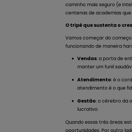
caminho mais seguro (e inte
centenas de academias que j
O tripé que sustenta o cr
Vamos começar do começo. Pa
funcionando de maneira har
Vendas
: a porta de en
manter um funil saudáve
Atendimento
: é o cor
atendimento é o que fide
Gestão
: o cérebro da 
lucrativo.
Quando essas três áreas est
oportunidades. Por outro lad