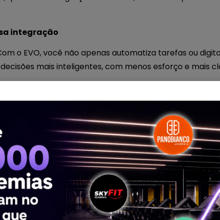
ssa integração
 Com o EVO, você não apenas automatiza tarefas ou digita
decisões mais inteligentes, com menos esforço e mais cl
entre as áreas:
e vendas sejam usados pelo time de atendimento;
 visão clara do que está funcionando e o que precisa mel
 múltiplas ferramentas, centralizando tudo em uma únic
recursos de inteligência artificial e as integrações com
 operação muito mais fluida e profissional.
cializada pelo EVO