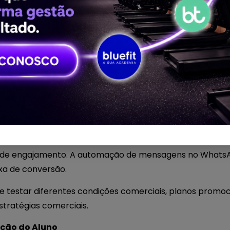
sso a passo, a jornada de um aluno e entender como o
ão e resultado.
e interesse. Através das integrações com ferramentas 
 capta os dados dos leads automaticamente e já os insere
 IA pode ajudar a identificar quais contatos estão mais 
 Inteligente
 time de vendas tem acesso a um painel completo com hi
de engajamento. A automação de mensagens no WhatsApp 
xa de conversão.
te testar diferentes condições comerciais, planos promoc
tratégias comerciais.
ação do Aluno