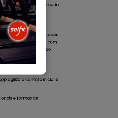
 EVO está presente em cada
de marketing, redes sociais
 em um funil de vendas, com
prontos para a conversão.
stórico de interação,
agiliza o contato inicial e
ionais e formas de