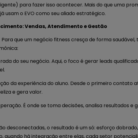
ligente) para fazer isso acontecer. Mais do que uma prom
á usam o EVO como seu aliado estratégico.
escimento: Vendas, Atendimento e Gestão
ra que um negócio fitness cresça de forma saudável, t
mônica:
trada do seu negócio. Aqui, o foco é gerar leads qualifica
l.
ação da experiência do aluno. Desde o primeiro contato até
liza e gera valor.
operação. É onde se toma decisões, analisa resultados e 
ão desconectadas, o resultado é um só: esforço dobrado,
o, quando há integração entre elas, cada setor potenciali