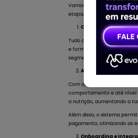
Vamos agora acompanhar, pa
etapa, promovendo integraç
Captação de Leads
Tudo começa com a geração d
e formulários online, o EVO
segmentações inteligentes. A
Abordagem Comercial
Com os leads organizados, o
comportamento e até nível 
a nutrição, aumentando a ta
Além disso, o sistema permi
pagamento, otimizando as es
Onboarding e Integr