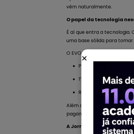
vêm naturalmente.
O papel da tecnologia ne
É aí que entra a tecnologia.
uma base sólida para tomar 
O EVO atua como uma ponte 
Permite que os dados d
Traz para a gestão uma
Reduz a necessidade de
Além disso, a automação, os 
pagamento e CRMs tornam sua
A Jornada do Aluno, Poten