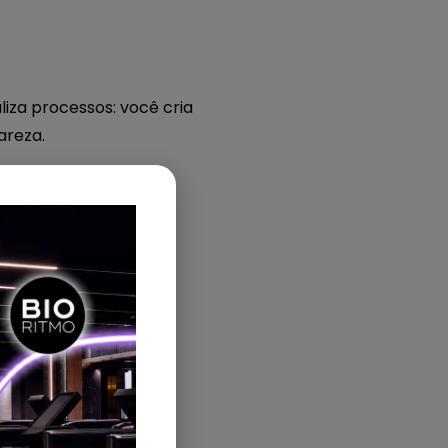
liza processos: você cria
areza.
horar;
a plataforma.
 WhatsApp, meios de