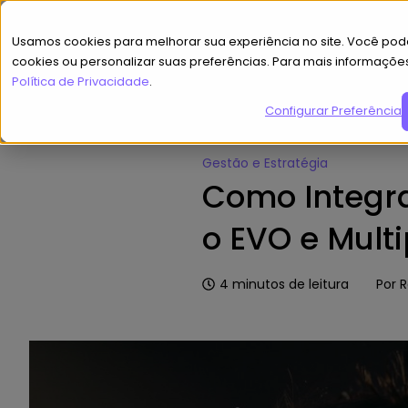
Usamos cookies para melhorar sua experiência no site. Você pode
cookies ou personalizar suas preferências. Para mais informaçõe
Política de Privacidade
.
Configurar Preferências
Home
»
Hub de Conteúdo
»
Como
Gestão e Estratégia
Como Integr
o EVO e Mult
4
minutos de leitura
Por
R