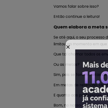
Vamos falar sobre isso?
Então continue a leitura!
Quem elabora a meta s
Se até aqui, o seu processo 
limitou ao momento em que 
Que tal chamar todos os env
Ou as metas?
Sim, pois se forem metas de
Em metas de retenção, idem
E quanto aos professores, in
Bom, no nosso entendimento