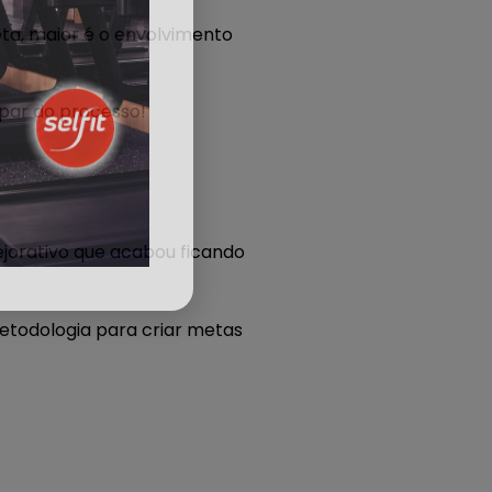
ta, maior é o envolvimento
par do processo!
pejorativo que acabou ficando
todologia para criar metas