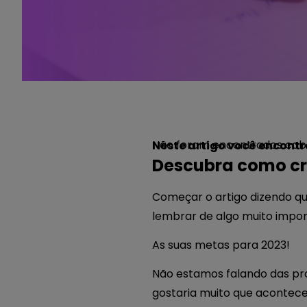
Não foram encontrados cabe
Neste artigo você encontr
Descubra como cri
Começar o artigo dizendo que
lembrar de algo muito impo
As suas metas para 2023!
Não estamos falando das pr
gostaria muito que acontec