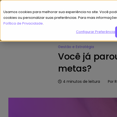
Usamos cookies para melhorar sua experiência no site. Você pode
cookies ou personalizar suas preferências. Para mais informaçõe
Política de Privacidade
.
Configurar Preferências
Home
»
Hub de Conteúdo
»
Você
Gestão e Estratégia
Você já paro
metas?
4
minutos de leitura
Por
R