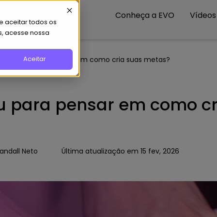
Conheça a EVO
Vídeos
 aceitar todos os
s, acesse nossa
Aceitar
 já parou para pensar em como cria suas metas?
u para pensar em como cr
andall Neto
Última atualização em 15 fev, 2026