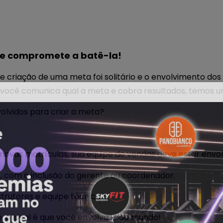
e compromete a batê-la!
de criação de uma meta foi solitário e o envolvimento do
você comunica qual a meta e cobra resultados, temos 
olvidos para criar a meta?
 novas matrículas, sua equipe de vendas deve estar envol
, com a inclusão do gerente ou coordenador.
strutores e equipe técnica?
, o ideal é que você envolva todo mundo!