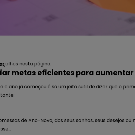
çalhos nesta página.
a:
ar metas eficientes para aumentar 
 o ano já começou é só um jeito sutil de dizer que o prim
rtante:
omessas de Ano-Novo, dos seus sonhos, seus desejos ou
esse…