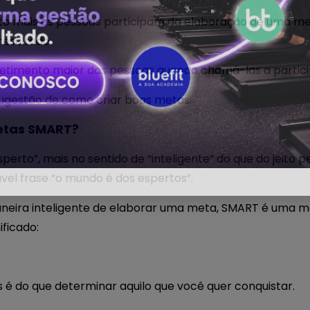
to mais as pessoas participam da elaboração de uma me
resultado.
timento maior das pessoas quando chamá-las a partici
sugestão de como criar boas metas.
etas SMART?
sperto”, mais no sentido de “inteligente” do que do jeito 
ável frase “o mundo é dos espertos”.
eira inteligente de elaborar uma meta, SMART é uma me
ificado:
s é do que determinar aquilo que você quer conquistar.