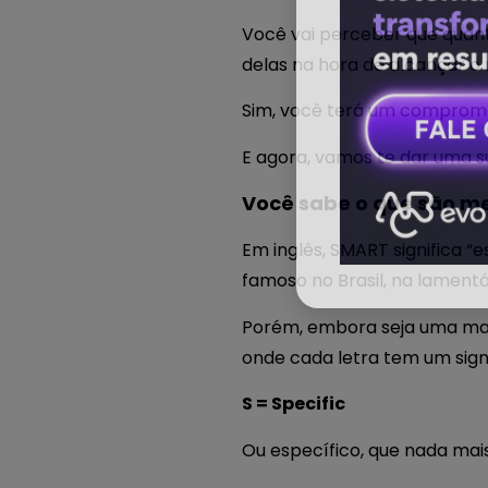
Você vai perceber que quan
delas na hora de alcançar o 
Sim, você terá um comprome
E agora, vamos te dar uma 
Você sabe o que são m
Em inglês, SMART significa “e
famoso no Brasil, na lament
Porém, embora seja uma man
onde cada letra tem um sign
S = Specific
Ou específico, que nada mai