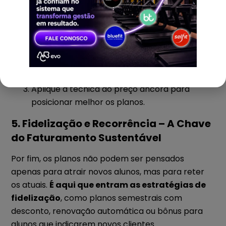
Resgate rápido:
Faça um levantamento detalhado dos custos
operacionais.
Analise a concorrência, mas não se baseie
apenas nela.
Aplique a técnica do preço âncora para
posicionar melhor os planos.
5. Fidelização e Recorrência – A Chave
do Faturamento Sustentável
Por fim, os planos não podem ser pensados
apenas para atrair novos alunos, mas para reter
os atuais.
É aqui que entram as estratégias de
fidelização
, como planos semestrais com
desconto, renovação automática ou bônus para
alunos que indicarem novos clientes.