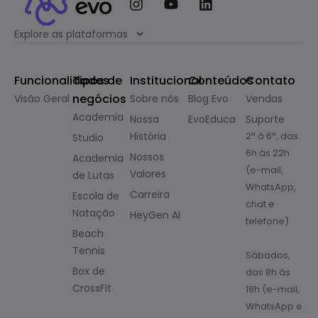
Explore as plataformas
Funcionalidades
Tipos de
Institucional
Conteúdos
Contato
negócios
Visão Geral
Sobre nós
Blog Evo
Vendas
Academia
Nossa
EvoEduca
Suporte
História
2ª à 6ª, das
Studio
6h às 22h
Nossos
Academia
(e-mail,
Valores
de Lutas
WhatsApp,
Carreira
Escola de
chat e
Natação
HeyGen AI
telefone)
Beach
Tennis
Sábados,
Box de
das 8h às
CrossFit
18h (e-mail,
WhatsApp e