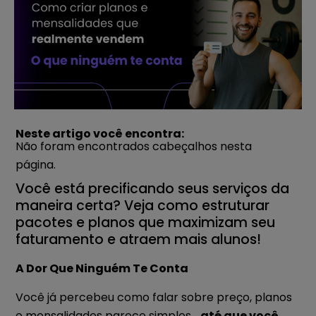
Neste artigo você encontra:
Não foram encontrados cabeçalhos nesta
página.
Você
está
precificando
seus
serviços
da
maneira
certa
? Veja
como
estruturar
pacotes
e
planos
que
maximizam
seu
faturamento
e
atraem
mais
alunos
!
A Dor Que Ninguém Te Conta
Você já percebeu como falar sobre preço, planos
e mensalidades parece simples…
até que você