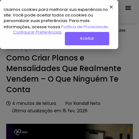
Usamos cookies para melhorar sua experiência no
Demo Grátis
site. Você pode aceitar todos os cookies ou
personalizar suas preferências. Para mais
informações, acesse nossa
Política de Privacidade
.
Home
»
Hub de Conteúdo
»
Como Criar Planos e Mensalidades
Configurar Preferências
Que Realmente Vendem – O Que Ninguém Te Conta
Aceitar
Marketing e Vendas
Como Criar Planos e
Mensalidades Que Realmente
Vendem – O Que Ninguém Te
Conta
4
minutos de leitura
Por
Randall Neto
Última atualização em 15 fev, 2026