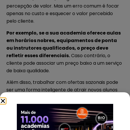
percepção de valor. Mas um erro comum é focar
apenas no custo e esquecer o valor percebido
pelo cliente.
Por exemplo, se a sua academia oferece aulas
em horários nobres, equipamentos de ponta
ou instrutores qualificados, o preço deve
refletir esses diferenciais.
Caso contrário, o
cliente pode associar um preço baixo a um serviço
de baixa qualidade.
Além disso, trabalhar com ofertas sazonais pode
ser uma forma inteligente de atrair novos alunos
sem desvalorizar o serviço. Promoções focadas em
datas estratégicas (como início de ano ou volta às
aulas) podem gerar um pico de matrículas e
aumentar a receita em períodos de baixa
procura.