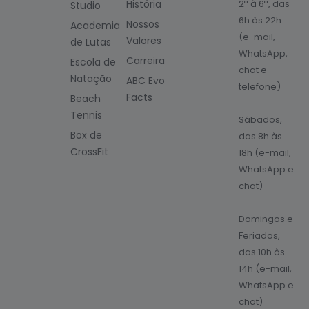
História
2ª à 6ª, das
Studio
6h às 22h
Nossos
Academia
(e-mail,
Valores
de Lutas
WhatsApp,
Carreira
Escola de
chat e
Natação
ABC Evo
telefone)
Facts
Beach
Tennis
Sábados,
Box de
das 8h às
CrossFit
18h (e-mail,
WhatsApp e
chat)
Domingos e
Feriados,
das 10h às
14h (e-mail,
WhatsApp e
chat)