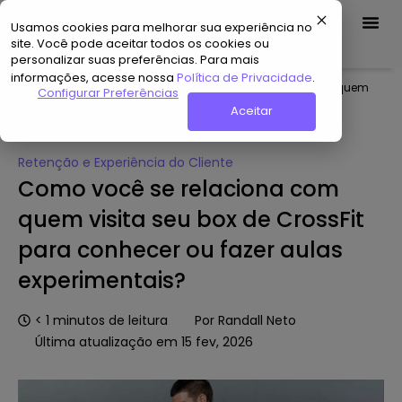
Usamos cookies para melhorar sua experiência no
Demo Grátis
site. Você pode aceitar todos os cookies ou
personalizar suas preferências. Para mais
informações, acesse nossa
Política de Privacidade
.
Home
»
Hub de Conteúdo
»
Como você se relaciona com quem
Configurar Preferências
visita seu box de CrossFit para conhecer ou fazer aulas
Aceitar
experimentais?
Retenção e Experiência do Cliente
Como você se relaciona com
quem visita seu box de CrossFit
para conhecer ou fazer aulas
experimentais?
< 1
minutos de leitura
Por
Randall Neto
Última atualização em 15 fev, 2026