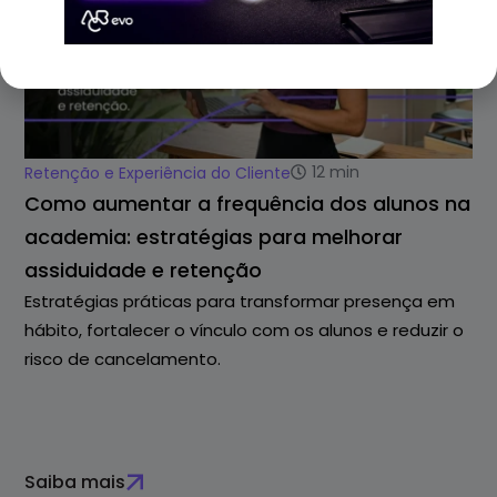
12
min
Retenção e Experiência do Cliente
Como aumentar a frequência dos alunos na
academia: estratégias para melhorar
assiduidade e retenção
Estratégias práticas para transformar presença em
hábito, fortalecer o vínculo com os alunos e reduzir o
risco de cancelamento.
Saiba mais