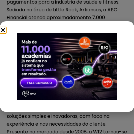
pagamentos para a indústria de saúde e fitness.
Sediada na área de Little Rock, Arkansas, a ABC
Financial atende aproximadamente 7.000
estabelecimentos nos Estados Unidos, Canadá,
México e Porto Rico. O inovador sistema de gestão
de academias da empresa, o DataTrak, é o mais
completo software baseado na Web na indústria
da saúde e fitness.
⇒ Sobre a W12
A W12 é uma empresa de tecnologia com uma
missão clara: trazer simplicidade e profissionalismo
à gestão do mercado de fitness, fornecendo
soluções simples e inovadoras, com foco na
experiência e nas necessidades do cliente.
Presente no mercado desde 2008, a W12 tornou-se