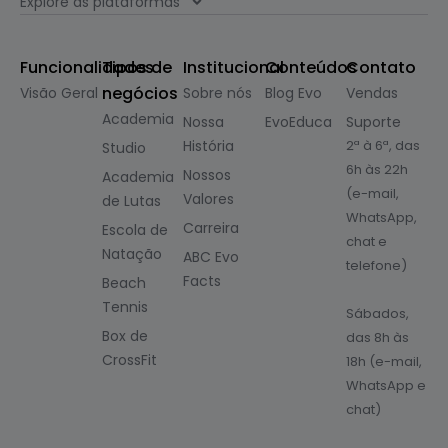
Explore as plataformas
Funcionalidades
Tipos de
Institucional
Conteúdos
Contato
negócios
Visão Geral
Sobre nós
Blog Evo
Vendas
Academia
Nossa
EvoEduca
Suporte
História
2ª à 6ª, das
Studio
6h às 22h
Nossos
Academia
(e-mail,
Valores
de Lutas
WhatsApp,
Carreira
Escola de
chat e
Natação
ABC Evo
telefone)
Facts
Beach
Tennis
Sábados,
Box de
das 8h às
CrossFit
18h (e-mail,
WhatsApp e
chat)