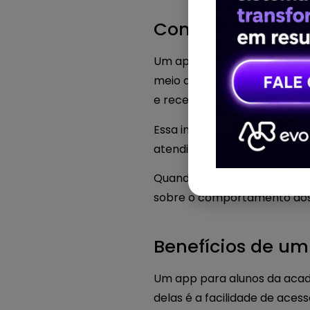
Como funciona u
Um aplicativo para academia
meio do aplicativo, os aluno
e receber informações impo
Essa integração facilita o 
atendimento presencial, muit
Quando o aplicativo está c
sobre o comportamento dos al
Benefícios de u
Um app para alunos da acade
delas é a facilidade de aces