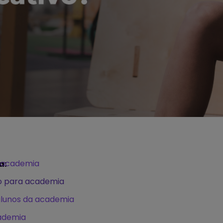
e academia
a:
o para academia
alunos da academia
cademia