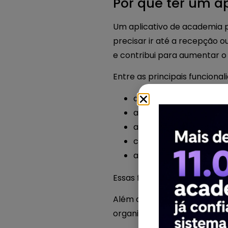
Por que ter um a
Um aplicativo de academia p
precisar ir até a recepção o
e contribui para aumentar o
Entre as principais funciona
acesso ao treino perso
acompanhamento da ev
agendamento de aulas
comunicação direta c
acesso a conteúdos e o
Essas funcionalidades ajuda
Além disso, academias que ut
organizar melhor as inform