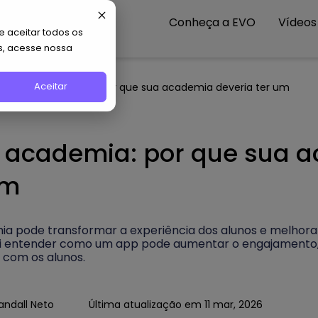
Conheça a EVO
Vídeos
 aceitar todos os
s, acesse nossa
Aceitar
cativo de academia: por que sua academia deveria ter um
e academia: por que sua 
um
ia pode transformar a experiência dos alunos e melhora
 vai entender como um app pode aumentar o engajamento, 
 com os alunos.
andall Neto
Última atualização em 11 mar, 2026