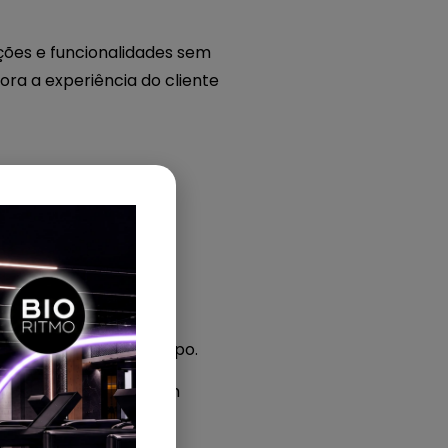
ções e funcionalidades sem
ora a experiência do cliente
gresso ao longo do tempo.
 academias
conseguem
do negócio.