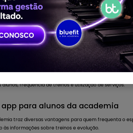
m aplicativo para academia
 funciona como uma extensão digital dos serviços ofere
s podem acessar seus treinos, verificar horários de aula
rtantes da academia.
dia a dia do aluno e melhora a organização da academia. 
as atividades passam a ser realizadas diretamente pelo 
onectado ao sistema da academia, é possível acompanha
unos, frequência de treinos e utilização de serviços.
m app para alunos da academia
mia traz diversas vantagens para quem frequenta o espa
so às informações sobre treinos e evolução.