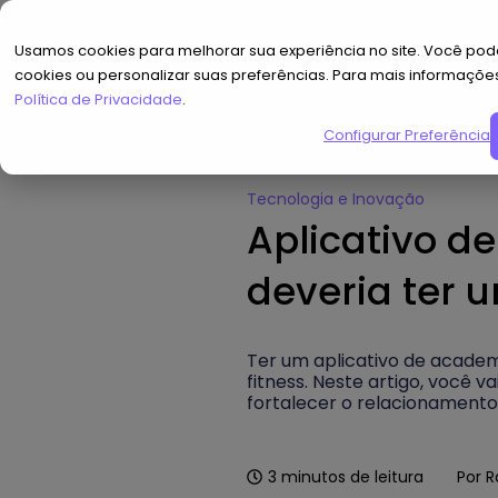
Usamos cookies para melhorar sua experiência no site. Você pode
cookies ou personalizar suas preferências. Para mais informaçõe
Política de Privacidade
.
Configurar Preferências
Home
»
Hub de Conteúdo
»
Apli
Tecnologia e Inovação
Aplicativo d
deveria ter 
Ter um aplicativo de academ
fitness. Neste artigo, você
fortalecer o relacionamento
3
minutos de leitura
Por
R