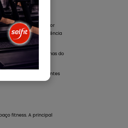
cidos pela academia. Por
s, acompanhar sua frequência
Em vez de depender apenas do
celular.
r informações importantes
ço fitness. A principal