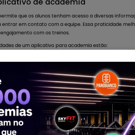
plicativo de academia
ermite que os alunos tenham acesso a diversas informa
u entrar em contato com a equipe. Essa praticidade melh
 engajamento com os treinos.
lidades de um aplicativo para academia estão:
nalizado
olução física
om a academia
rientações de treino
m os alunos a manter a disciplina e acompanhar seu pro
ilizam aplicativos integrados a
sistemas de gestão para
ações dos alunos e acompanhar indicadores importantes 