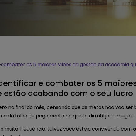
e combater os 5 maiores vilões da gestão da academia 
a:
entificar e combater os 5 maiores
 estão acabando com o seu lucro
ro no final do mês, pensando que as metas não vão ser b
ma da folha de pagamento no quinto dia útil já começa 
m muita frequência, talvez você esteja convivendo com
o