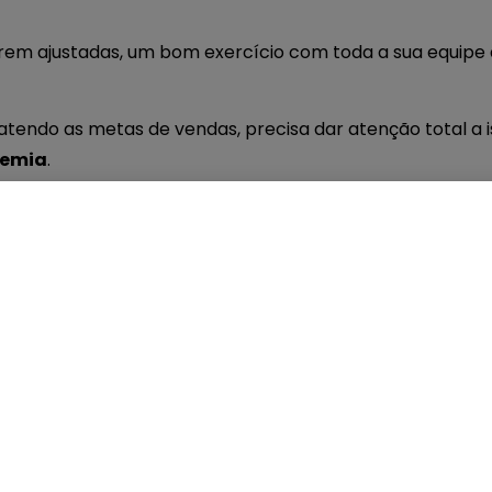
em ajustadas, um bom exercício com toda a sua equipe 
atendo as metas de vendas, precisa dar atenção total a i
demia
.
que podem estar impedindo sua equipe de vendas bater 
o
da equipe técnica
a ruim
 de marketing
das de vendas
você já tem uma série de itens que podem ser investigado