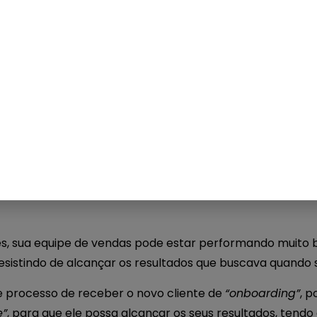
ir é na
possibilidade de vender online.
a ferramenta integrada ao sistema
e consegue, com um 
as por semana.
bre o que pode estar acontecendo se você vende bem, c
lucro.
o aluno é recebido em sua academia?
 dos cancelamentos ocorrem durante os primeiros 
ezes, sua equipe de vendas pode estar performando muit
desistindo de alcançar os resultados que buscava quando 
 processo de receber o novo cliente de
“onboarding”
, 
e”
, para que ele possa alcançar os seus resultados, tendo