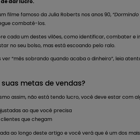
e dar lucro.
um filme famoso da Julia Roberts nos anos 90,
“Dormindo 
segue combatê-los.
bre cada um destes vilões, como identificar, combater e 
star no seu bolso, mas está escoando pelo ralo.
s ver “mês sobrando quando acaba o dinheiro”, leia ate
o suas metas de vendas?
smo assim, não está tendo lucro, você deve estar com a
justadas ao que você precisa
 clientes que chegam
tada ao longo deste artigo e você verá que é um dos mais