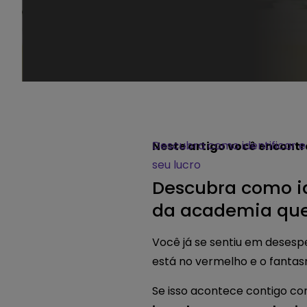
Descubra como identificar 
Neste artigo você encontr
seu lucro
Descubra como id
da academia que
Você já se sentiu em desespe
está no vermelho e o fantas
Se isso acontece contigo co