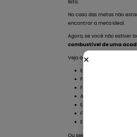
lista.
No caso das metas não estar
encontrar a meta ideal.
Agora, se você não estiver b
combustível de uma aca
Veja abaixo algumas coisas 
Equipe sem qualificaçã
Falta de treinamento
Falta de envolvimento 
Aulas ultrapassadas
Equipamento e estrutur
Falta de um bom plano
Estratégias ultrapassa
Ou seja, só com essa lista, 