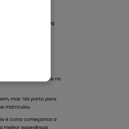
bom plano de marketing
ontinue lendo para
noventa dias
do cliente na
o bem, mas
“da porta para
se matriculou.
pois é como começamos a
 a melhor experiência