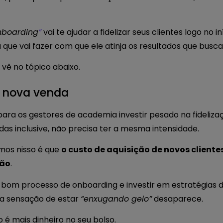
nboarding
”
vai te ajudar a fidelizar seus clientes logo no 
a que vai fazer com que ele atinja os resultados que busca
 vê no tópico abaixo.
 a nova venda
ra os gestores de academia investir pesado na fidelizaçã
ndas inclusive, não precisa ter a mesma intensidade.
rmos nisso é que
o custo de aquisição de novos cliente
ção
.
 bom processo de onboarding e investir em estratégias de
la sensação de estar
“enxugando gelo”
desaparece.
o é mais dinheiro no seu bolso.