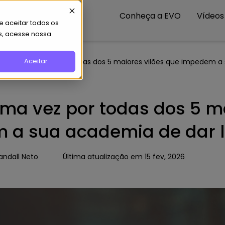
Conheça a EVO
Vídeos
 aceitar todos os
s, acesse nossa
Aceitar
e-se de uma vez por todas dos 5 maiores vilões que impedem a
uma vez por todas dos 5 ma
 a sua academia de dar l
andall Neto
Última atualização em 15 fev, 2026