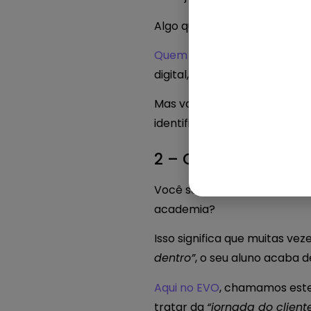
Algo que você deveria invest
Quem é cliente EVO, já tem 
digital,
vender 24 horas, 7 di
Mas vamos voltar a falar so
identificar outro vilão do seu 
2 – Como o seu nov
Você sabia que
mais de 70%
academia?
Isso significa que muitas v
dentro”
, o seu aluno acaba 
Aqui no EVO
, chamamos este
tratar da
“jornada do client