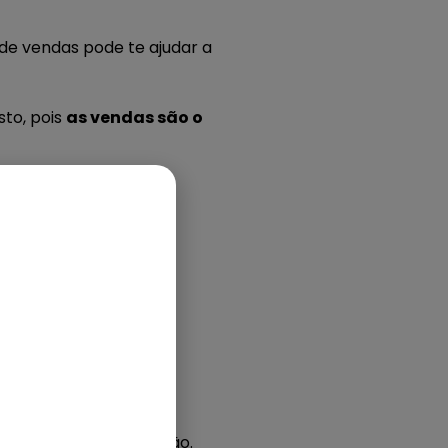
de vendas pode te ajudar a
sto, pois
as vendas são o
as metas:
s dentro de sua operação.