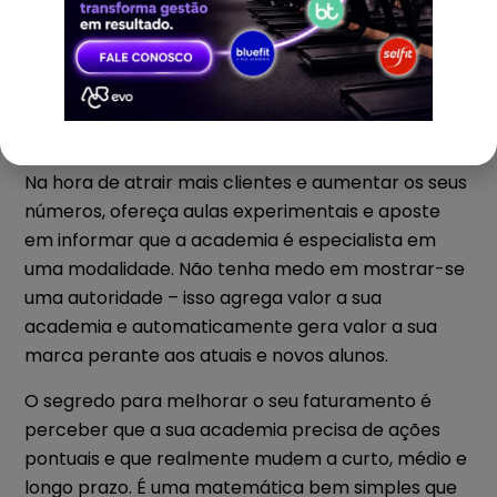
Quem acompanha nossos artigos deve ter
percebido que sempre falamos em explorar
alguma especialidade de sua academia. Isso não é
apenas uma “modinha”, é tendência no nosso país
e no mundo.
Na hora de atrair mais clientes e aumentar os seus
números, ofereça aulas experimentais e aposte
em informar que a academia é especialista em
uma modalidade. Não tenha medo em mostrar-se
uma autoridade – isso agrega valor a sua
academia e automaticamente gera valor a sua
marca perante aos atuais e novos alunos.
O segredo para melhorar o seu faturamento é
perceber que a sua academia precisa de ações
pontuais e que realmente mudem a curto, médio e
longo prazo. É uma matemática bem simples que