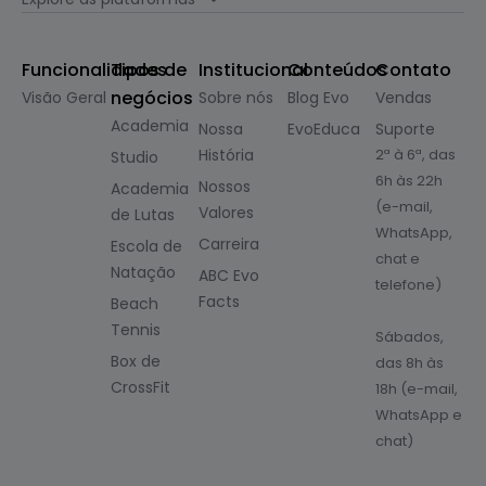
Funcionalidades
Tipos de
Institucional
Conteúdos
Contato
negócios
Visão Geral
Sobre nós
Blog Evo
Vendas
Academia
Nossa
EvoEduca
Suporte
História
2ª à 6ª, das
Studio
6h às 22h
Nossos
Academia
(e-mail,
Valores
de Lutas
WhatsApp,
Carreira
Escola de
chat e
Natação
ABC Evo
telefone)
Facts
Beach
Tennis
Sábados,
Box de
das 8h às
CrossFit
18h (e-mail,
WhatsApp e
chat)