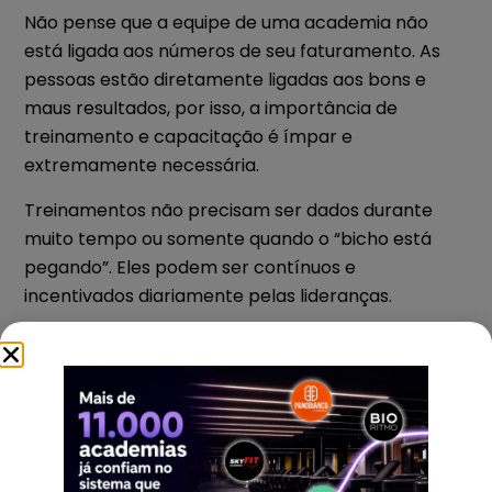
Não pense que a equipe de uma academia não
está ligada aos números de seu faturamento. As
pessoas estão diretamente ligadas aos bons e
maus resultados, por isso, a importância de
treinamento e capacitação é ímpar e
extremamente necessária.
Treinamentos não precisam ser dados durante
muito tempo ou somente quando o “bicho está
pegando”. Eles podem ser contínuos e
incentivados diariamente pelas lideranças.
Pessoas que trabalham mais felizes e bem
preparadas tendem a “dar o sangue” diariamente
e colaborar para os bons resultados e uma
academia, então NUNCA esqueça de sua equipe.
5 – Aposte na especialidade em sua academia