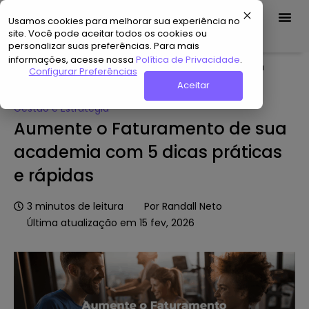
Usamos cookies para melhorar sua experiência no
Demo Grátis
site. Você pode aceitar todos os cookies ou
personalizar suas preferências. Para mais
informações, acesse nossa
Política de Privacidade
.
Home
»
Hub de Conteúdo
»
Aumente o Faturamento de sua
Configurar Preferências
academia com 5 dicas práticas e rápidas
Aceitar
Gestão e Estratégia
Aumente o Faturamento de sua
academia com 5 dicas práticas
e rápidas
3
minutos de leitura
Por
Randall Neto
Última atualização em 15 fev, 2026