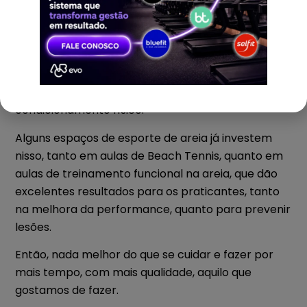
Ninguém está sugerindo que você se prepare para
disputar campeonatos e ganhar medalhas
(embora seja o caminho natural de muitos que
começam de forma despretensiosa), mas para
que você possa melhorar a sua performance e
evitar lesões, uma boa dica é cuidar do
condicionamento físico.
Alguns espaços de esporte de areia já investem
nisso, tanto em aulas de Beach Tennis, quanto em
aulas de treinamento funcional na areia, que dão
excelentes resultados para os praticantes, tanto
na melhora da performance, quanto para prevenir
lesões.
Então, nada melhor do que se cuidar e fazer por
mais tempo, com mais qualidade, aquilo que
gostamos de fazer.