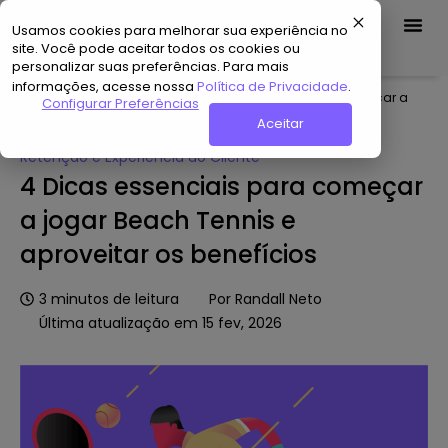
Usamos cookies para melhorar sua experiência no
Demo Grátis
site. Você pode aceitar todos os cookies ou
personalizar suas preferências. Para mais
informações, acesse nossa
Política de Privacidade
.
Home
»
Hub de Conteúdo
»
4 Dicas essenciais para começar a
Configurar Preferências
jogar Beach Tennis e aproveitar os benefícios
Aceitar
Retenção e Experiência do Cliente
4 Dicas essenciais para começar
a jogar Beach Tennis e
aproveitar os benefícios
3
minutos de leitura
Por
Randall Neto
Última atualização em 15 fev, 2026