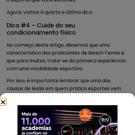
Agora, vamos à quarta e última dica.
Dica #4 – Cuide do seu
condicionamento físico
No começo deste artigo, dissemos que uma
característica dos praticantes de Beach Tennis é
que para muitos, trata-se da primeira experiência
com uma modalidade esportiva.
Por isso, é importante lembrar que uma das
causas de lesão em quem pratica esportes vem
de algo conhecido como “Síndrome do Atleta de
Final de Semana”.
Ou seja, aquela pessoa que não se cuida para
praticar o seu esporte.