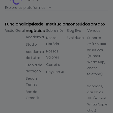
Explore as plataformas
Funcionalidades
Tipos de
Institucional
Conteúdos
Contato
negócios
Visão Geral
Sobre nós
Blog Evo
Vendas
Academia
Nossa
EvoEduca
Suporte
História
2ª à 6ª, das
Studio
6h às 22h
Nossos
Academia
(e-mail,
Valores
de Lutas
WhatsApp,
Carreira
Escola de
chat e
Natação
HeyGen AI
telefone)
Beach
Tennis
Sábados,
Box de
das 8h às
CrossFit
18h (e-mail,
WhatsApp e
chat)