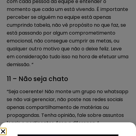
com cada pessoa da equipe e entender o
momento que cada um está vivendo. É importante
perceber se alguém na equipe está apenas
cumprindo tabela, não vê propósito no que faz, se
está passando por algum comprometimento
emocional, não consegue cumprir as metas, ou
qualquer outro motivo que não o deixe feliz. Leve
em consideração tudo isso na hora de efetuar uma
demissão. “
11 – Não seja chato
“Seja coerente! Não monte um grupo no whatsapp
se não vai gerenciar, não poste nas redes sociais
apenas compartilhamento de matérias ou
propagandas. Tenha opinião, fale sobre assuntos
legais e pertinentes, faça a diferença. “