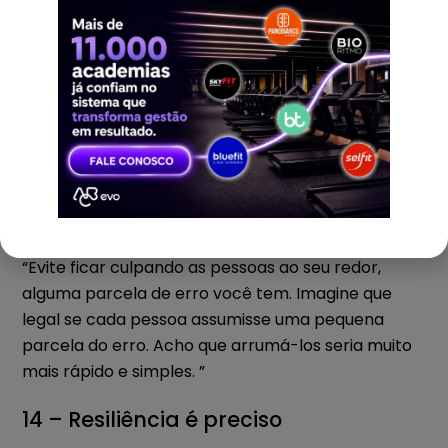
12 – Siga a sua intuição
“Essa lição é muito difícil de explicar, mas em
alguns momentos, acreditar em algo, mesmo sem
fatos e dados. É dar a chance para que sua
experiência passada te conduza à tomada de
decisões importantes, o Índice VDR (Vai Dar Ruim)
do seu cérebro, pode ser seu grande aliado. “
13 – Admita Erros
“Evite ficar culpando as pessoas ao seu redor,
alguma parcela de erro você tem. Imagine que
legal se cada pessoa assumisse uma pequena
parcela do erro. Acho que arrumá-los seria muito
mais rápido e simples. ”
14 – Resiliência é preciso