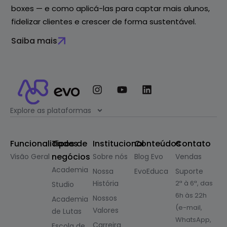
boxes — e como aplicá-las para captar mais alunos,
fidelizar clientes e crescer de forma sustentável.
Saiba mais
Explore as plataformas
Funcionalidades
Tipos de
Institucional
Conteúdos
Contato
negócios
Visão Geral
Sobre nós
Blog Evo
Vendas
Academia
Nossa
EvoEduca
Suporte
História
2ª à 6ª, das
Studio
6h às 22h
Nossos
Academia
(e-mail,
Valores
de Lutas
WhatsApp,
Carreira
Escola de