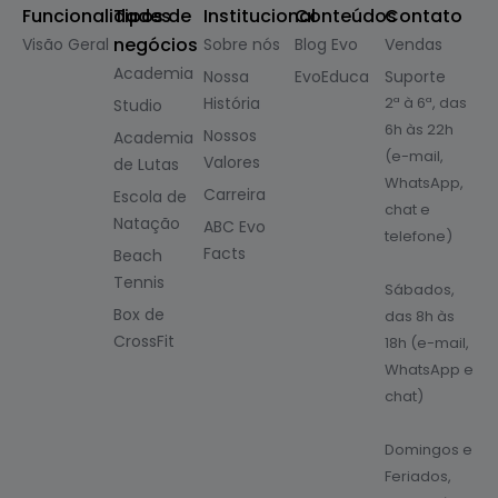
Funcionalidades
Tipos de
Institucional
Conteúdos
Contato
negócios
Visão Geral
Sobre nós
Blog Evo
Vendas
Academia
Nossa
EvoEduca
Suporte
História
2ª à 6ª, das
Studio
6h às 22h
Nossos
Academia
(e-mail,
Valores
de Lutas
WhatsApp,
Carreira
Escola de
chat e
Natação
ABC Evo
telefone)
Facts
Beach
Tennis
Sábados,
Box de
das 8h às
CrossFit
18h (e-mail,
WhatsApp e
chat)
Domingos e
Feriados,