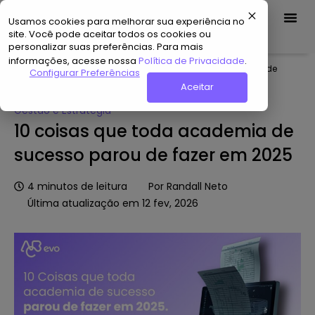
Usamos cookies para melhorar sua experiência no
Demo Grátis
site. Você pode aceitar todos os cookies ou
personalizar suas preferências. Para mais
informações, acesse nossa
Política de Privacidade
.
Home
»
Hub de Conteúdo
»
10 coisas que toda academia de
Configurar Preferências
sucesso parou de fazer em 2025
Aceitar
Gestão e Estratégia
10 coisas que toda academia de
sucesso parou de fazer em 2025
4
minutos de leitura
Por
Randall Neto
Última atualização em 12 fev, 2026