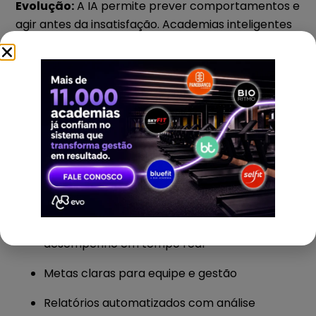
Evolução:
A IA permite prever comportamentos e
agir antes da insatisfação. Academias inteligentes
usam isso a favor da retenção.
7. Gerenciar com base em achismo
Decisões tomadas com base em percepção são
um risco. Os números são o novo idioma da
gestão.
O que mudou:
Dashboards com indicadores de
desempenho em tempo real
Metas claras para equipe e gestão
Relatórios automatizados com análise